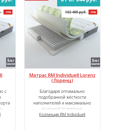
.
102 405 руб.
-15%
-15%
l
Матрас RM Individuell Lorenz
(Лоренц)
s с
Благодаря оптимально
о
подобранной жёсткости
форта
наполнителей и максимально
о
точечной поддержке,
et S
l
обеспечиваемой независимым
Коллекция RM Individuell
пружинным блоком, матрас RM
Individuell Lorenz подарит