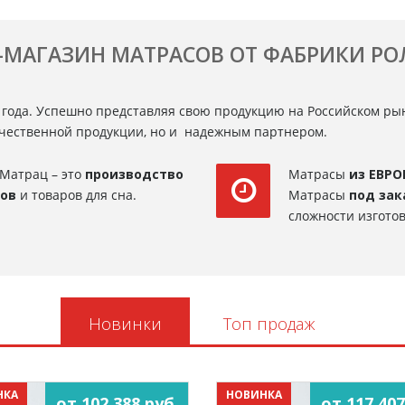
-МАГАЗИН МАТРАСОВ ОТ ФАБРИКИ Р
 года. Успешно представляя свою продукцию на Российском ры
ачественной продукции, но и надежным партнером.
Матрац – это
производство
Матрасы
из ЕВРО
сов
и товаров для сна.
Матрасы
под зак
сложности изготов
Новинки
Топ продаж
НКА
НОВИНКА
от 102 388 руб.
от 117 407