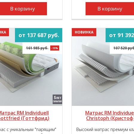
В корзину
В корзину
НКА
НОВИНКА
от 137 687 руб.
от 91 392
161 985 руб.
107 520 руб
-15%
Матрас RM Individuell
Матрас RM Individuel
ottfried (Готтфрид)
Christoph (Кристоф
ас с уникальным "парящим"
Высокий матрас премиум кл