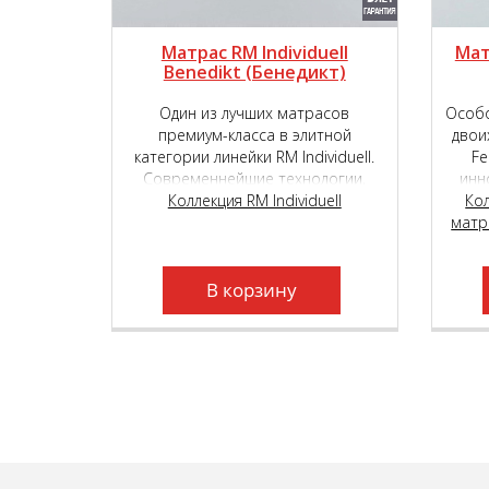
Матрас RM Individuell
Мат
Benedikt (Бенедикт)
Один из лучших матрасов
Особо
премиум-класса в элитной
двои
категории линейки RM Individuell.
Fe
Современнейшие технологии,
инн
комбинация различных по высоте
Коллекция RM Individuell
TIG
Ко
и плотности независимых
матр
выбо
пружинных блоков и уникальные
на
высокотехнологичные материалы,
кла
подарят вам неповторимый,
В корзину
«королевский» комфорт.