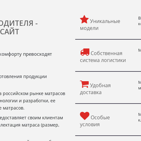
В
Уникальные
ОДИТЕЛЯ -
к
модели
САЙТ
М
Собственная
и комфорту превосходят
система логистики
готовления продукции
М
Удобная
м
доставка
на российском рынке матрасов
нологии и разработки, ее
е матрасов.
М
Особые
редоставляет своим клиентам
к
условия
лектация матраса (размер,