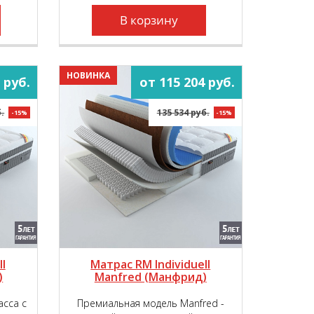
наивысший уровень комфорта во
время сна и отдыха.
В корзину
НОВИНКА
 руб.
от 115 204 руб.
.
135 534 руб.
-15%
-15%
l
Матрас RM Individuell
)
Manfred (Манфрид)
асса с
Премиальная модель Manfred -