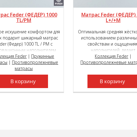
рас Feder (ФЕДЕР) 1000
Матрас Feder (ФЕДЕР)
TL/PM
L+/+M
е искушение комфортом для
Оптимальная средняя жёстк
х подарит шикарный матрас
использованием различны
der (Федер) 1000 ТL / РМ с
свойствам и ощущения
овационным наполнителем
наполнителей, делает
ER touch® и возможностью
ллекция Feder
|
Пружинные
двусторонний матрас Fe
Коллекция Feder
|
асы
ра уровня мягкости сторон
|
Противопролежневые
Противопролежневые мат
(Федер) 500 L+/+М поист
 пружинном блоке премиум
матрасы
универсальной моделью, ко
сса Roll Feder Micropocket S
подойдёт как молодым, та
В корзину
2000.
пожилым людям.
В корзину