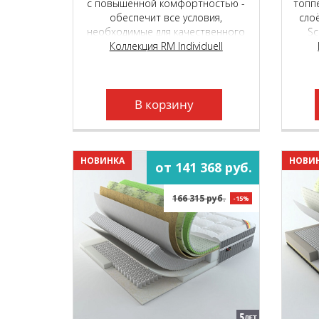
с повышенной комфортностью -
топп
обеспечит все условия,
сло
необходимые для качественного
Sc
сна и отдыха. Подойдёт людям с
Коллекция RM Individuell
фор
разным весом, любого пола и
C
телосложения.
о
пр
В корзину
пру
НОВИНКА
НОВИ
от 141 368 руб.
166 315 руб.
-15%