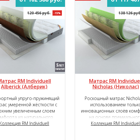
120 456 руб.
138 126 руб
-15%
Матрас RM Individuell
Матрас RM Individuel
Alberick (Aлберик)
Nicholas (Николас)
ортный упруго-пружинящий
Роскошный матрас Nichola
рас умеренной жёсткости с
использованием тольк
рхним увеличенным слоем
инновационных слоёв ком
омфорта из натурального
на основе премиальног
онного латекса с подложкой
Коллекция RM Individuell
пружинного блока Micropok
Коллекция RM Individuel
нновационного наполнителя
2000.
TIGER touch ®.