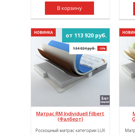
комфортности, обеспечивая вашу
пару непревзойдённым
В корзину
пружинящим эффектом!
НОВИНКА
НОВИ
от 113 920 руб.
134 024 руб.
-15%
Матрас RM Individuell Filbert
(Фалберт)
G
Роскошный матрас категории LUX
Матр