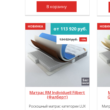
комфортности, обеспечивая вашу
пару непревзойдённым
В корзину
пружинящим эффектом!
НОВИНКА
НОВИ
от 113 920 руб.
134 024 руб.
-15%
Матрас RM Individuell Filbert
(Фалберт)
G
Роскошный матрас категории LUX
Матр