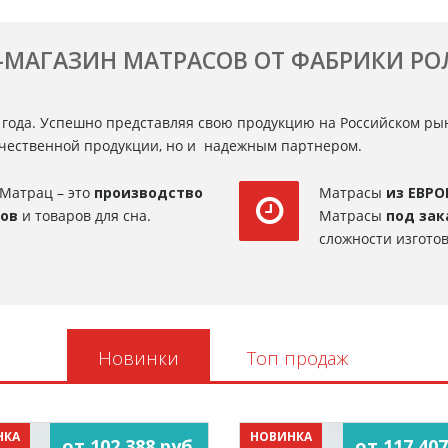
-МАГАЗИН МАТРАСОВ ОТ ФАБРИКИ Р
 года. Успешно представляя свою продукцию на Российском ры
ачественной продукции, но и надежным партнером.
Матрац – это
производство
Матрасы
из ЕВРО
сов
и товаров для сна.
Матрасы
под зак
сложности изготов
Новинки
Топ продаж
НКА
НОВИНКА
от 102 388 руб.
от 117 407