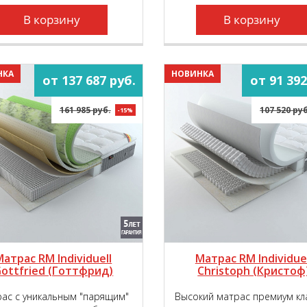
В корзину
В корзину
НКА
НОВИНКА
от 137 687 руб.
от 91 392
161 985 руб.
107 520 руб
-15%
Матрас RM Individuell
Матрас RM Individuel
ottfried (Готтфрид)
Christoph (Кристоф
ас с уникальным "парящим"
Высокий матрас премиум кл