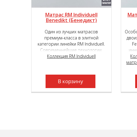
Матрас RM Individuell
Мат
Benedikt (Бенедикт)
Один из лучших матрасов
Особо
премиум-класса в элитной
двои
категории линейки RM Individuell.
Fe
Современнейшие технологии,
инн
комбинация различных по высоте
Коллекция RM Individuell
TIG
Ко
и плотности независимых
матр
выбо
пружинных блоков и уникальные
на
высокотехнологичные материалы,
кла
подарят вам неповторимый,
В корзину
«королевский» комфорт.