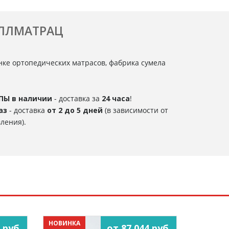
ОЛЛМАТРАЦ
нке ортопедических матрасов, фабрика сумела
ПЫ в наличии
- доставка за
24 часа
!
аз
- доставка
от 2 до 5 дней
(в зависимости от
ления).
НОВИНКА
 руб.
от 87 044 руб.