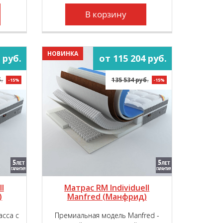
наивысший уровень комфорта во
время сна и отдыха.
В корзину
НОВИНКА
 руб.
от 115 204 руб.
.
135 534 руб.
-15%
-15%
l
Матрас RM Individuell
)
Manfred (Манфрид)
асса с
Премиальная модель Manfred -