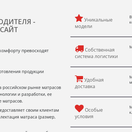
В
Уникальные
ОДИТЕЛЯ -
к
модели
САЙТ
М
Собственная
и комфорту превосходят
система логистики
готовления продукции
М
Удобная
м
доставка
на российском рынке матрасов
нологии и разработки, ее
е матрасов.
М
Особые
редоставляет своим клиентам
к
условия
лектация матраса (размер,