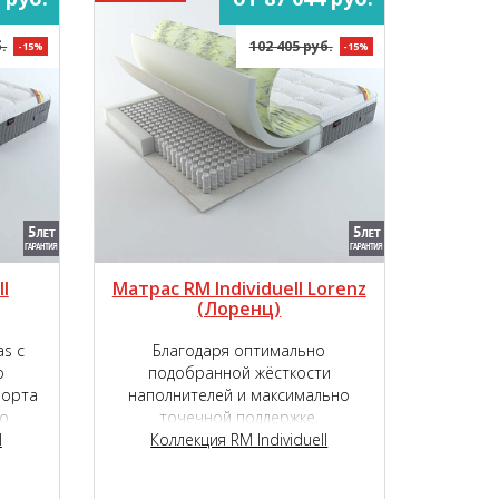
.
102 405 руб.
-15%
-15%
l
Матрас RM Individuell Lorenz
(Лоренц)
s с
Благодаря оптимально
о
подобранной жёсткости
форта
наполнителей и максимально
о
точечной поддержке,
et S
l
обеспечиваемой независимым
Коллекция RM Individuell
пружинным блоком, матрас RM
Individuell Lorenz подарит