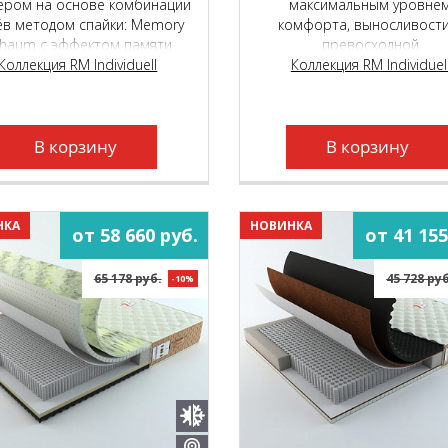
ером на основе комбинации
максимальным уровне
ёв методом спайки: Memory
комфорта, выносливости
haum с эффектом памяти
превосходной
мы и натурального латекса
Коллекция RM Individuell
воздухопроницаемость
Коллекция RM Individuel
lima GreenLine, вшитым в
сновной чехол на основе
емиального независимого
жинного блока Micropoket S
В корзину
В корзину
2000.
НКА
НОВИНКА
от 58 660 руб.
от 41 155
65 178 руб.
45 728 ру
-10%