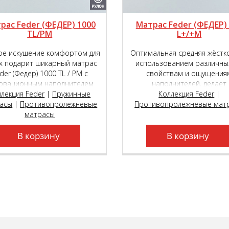
рас Feder (ФЕДЕР) 1000
Матрас Feder (ФЕДЕР)
TL/PM
L+/+M
е искушение комфортом для
Оптимальная средняя жёстк
х подарит шикарный матрас
использованием различны
der (Федер) 1000 ТL / РМ с
свойствам и ощущения
овационным наполнителем
наполнителей, делает
ER touch® и возможностью
ллекция Feder
|
Пружинные
двусторонний матрас Fe
Коллекция Feder
|
асы
ра уровня мягкости сторон
|
Противопролежневые
Противопролежневые мат
(Федер) 500 L+/+М поист
 пружинном блоке премиум
матрасы
универсальной моделью, ко
сса Roll Feder Micropocket S
подойдёт как молодым, та
В корзину
2000.
пожилым людям.
В корзину