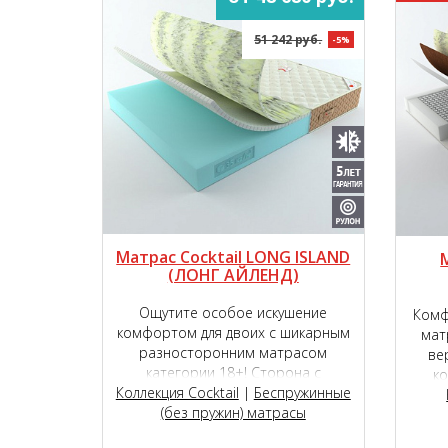
51 242 руб.
-5%
Матрас Cocktail LONG ISLAND
(ЛОНГ АЙЛЕНД)
Ощутите особое искушение
Комф
комфортом для двоих с шикарным
мат
разносторонним матрасом
ве
категории 18+! Сторона с
к
Коллекция Cocktail
инновационным наполнителем
|
Беспружинные
семиз
TIGER touch®, способна подарить
(без пружин) матрасы
из и
чувство исключительной