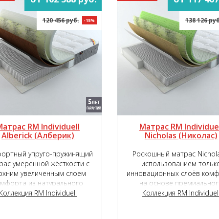
120 456 руб.
138 126 руб
-15%
Матрас RM Individuell
Матрас RM Individuel
Alberick (Aлберик)
Nicholas (Николас)
ортный упруго-пружинящий
Роскошный матрас Nichola
рас умеренной жёсткости с
использованием тольк
рхним увеличенным слоем
инновационных слоёв ком
омфорта из натурального
на основе премиальног
онного латекса с подложкой
Коллекция RM Individuell
пружинного блока Micropok
Коллекция RM Individuel
нновационного наполнителя
2000.
TIGER touch ®.