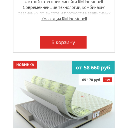
элитной категории линейки RM Individuell.
Современнейшие технологии, комбинация
различных по высоте и плотности независимых
пружинных блоков и уникальные
Коллекция RM Individuell
высокотехнологичные материалы, подарят вам
неповторимый, «королевский» комфорт.
В корзину
НОВИНКА
от 58 660 руб.
65 178 руб.
-10%