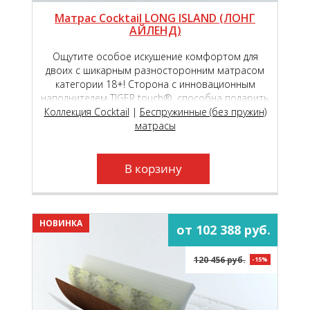
Матрас Cocktail LONG ISLAND (ЛОНГ
АЙЛЕНД)
Ощутите особое искушение комфортом для
двоих с шикарным разносторонним матрасом
категории 18+! Сторона с инновационным
наполнителем TIGER touch®, способна подарить
Коллекция Cocktail
чувство исключительной комфортности,
|
Беспружинные (без пружин)
обеспечивая вашу пару непревзойдённым
матрасы
пружинящим эффектом!
В корзину
НОВИНКА
от 102 388 руб.
120 456 руб.
-15%