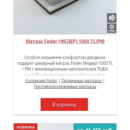
Матрас Feder (ФЕДЕР) 1000 TL/PM
Особое искушение комфортом для двоих
подарит шикарный матрас Feder (Федер) 1000 ТL
/ РМ с инновационным наполнителем TIGER
touch® и возможностью выбора уровня
мягкости сторон на пружинном блоке премиум
Коллекция Feder
|
Пружинные матрасы
|
класса Roll Feder Micropocket S 2000.
Противопролежневые матрасы
В корзину
НОВИНКА
от 41 155 руб.