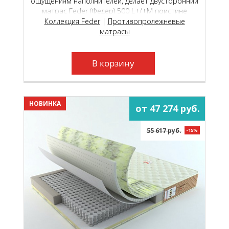
ощущениям наполнителей, делает двусторонний
матрас Feder (Федер) 500 L+/+М поистине
универсальной моделью, которая подойдёт как
Коллекция Feder
|
Противопролежневые
молодым, так и пожилым людям.
матрасы
В корзину
НОВИНКА
от 47 274 руб.
55 617 руб.
-15%