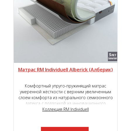
Матрас RM Individuell Alberick (Aлберик)
Комфортный упруго-пружинящий матрас
умеренной жёсткости с верхним увеличенным
слоем комфорта из натурального семизонного
латекса с подложкой из инновационного
наполнителя TIGER touch ®.
Коллекция RM Individuell