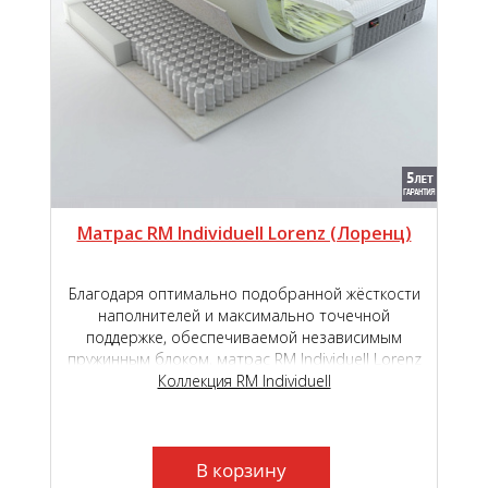
Матрас RM Individuell Lorenz (Лоренц)
Благодаря оптимально подобранной жёсткости
наполнителей и максимально точечной
поддержке, обеспечиваемой независимым
пружинным блоком, матрас RM Individuell Lorenz
подарит наивысший уровень комфорта во
Коллекция RM Individuell
время сна и отдыха.
В корзину