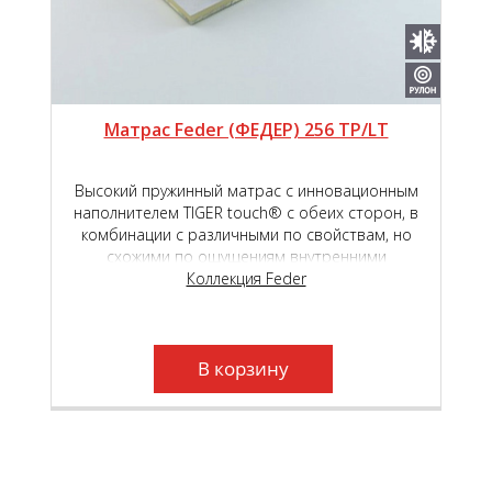
Матрас Feder (ФЕДЕР) 256 TP/LT
Высокий пружинный матрас с инновационным
наполнителем TIGER touch® с обеих сторон, в
комбинации с различными по свойствам, но
схожими по ощущениям внутренними
наполнителями - высокоэластичной пены Roll
Коллекция Feder
Schaum и Natural Latex, обеспечит высокий
уровень комфорта во время сна и отдыха.
Независимый пружинный блок Roll Feder TFK,
который находится в основе матраса, создаст
В корзину
необходимый анатомический эффект.