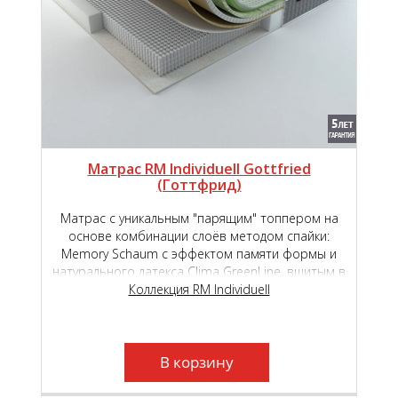
Матрас RM Individuell Gottfried
(Готтфрид)
Матрас с уникальным "парящим" топпером на
основе комбинации слоёв методом спайки:
Memory Schaum с эффектом памяти формы и
натурального латекса Clima GreenLine, вшитым в
основной чехол на основе премиального
Коллекция RM Individuell
независимого пружинного блока Micropoket S
2000.
В корзину