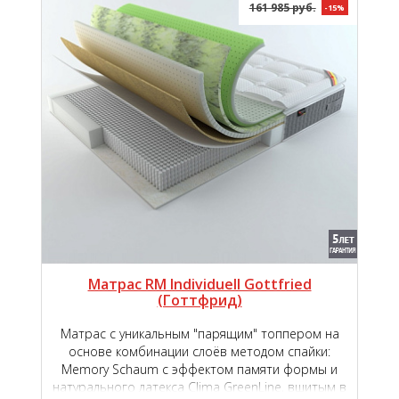
161 985 руб.
-15%
Матрас RM Individuell Gottfried
(Готтфрид)
Матрас с уникальным "парящим" топпером на
основе комбинации слоёв методом спайки:
Memory Schaum с эффектом памяти формы и
натурального латекса Clima GreenLine, вшитым в