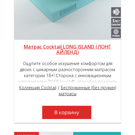
Матрас Cocktail LONG ISLAND (ЛОНГ
АЙЛЕНД)
Ощутите особое искушение комфортом для
двоих с шикарным разносторонним матрасом
категории 18+! Сторона с инновационным
наполнителем TIGER touch®, способна подарить
Коллекция Cocktail
чувство исключительной комфортности,
|
Беспружинные (без пружин)
обеспечивая вашу пару непревзойдённым
матрасы
пружинящим эффектом!
В корзину