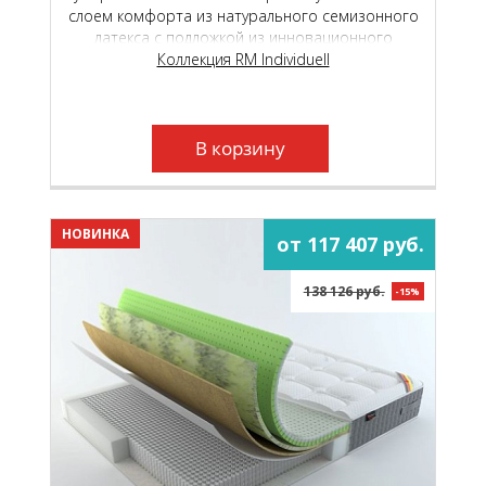
слоем комфорта из натурального семизонного
латекса с подложкой из инновационного
наполнителя TIGER touch ®.
Коллекция RM Individuell
В корзину
НОВИНКА
от 117 407 руб.
138 126 руб.
-15%