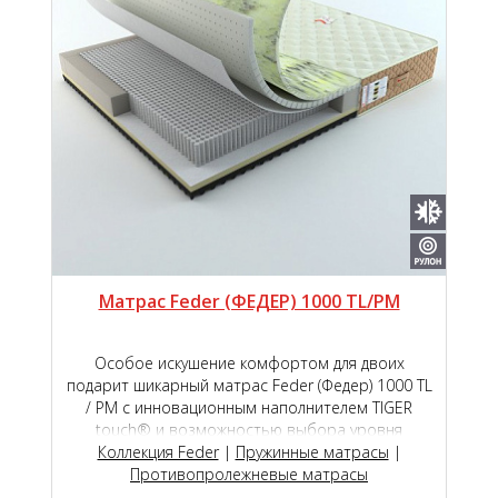
Матрас Feder (ФЕДЕР) 1000 TL/PM
Особое искушение комфортом для двоих
подарит шикарный матрас Feder (Федер) 1000 ТL
/ РМ с инновационным наполнителем TIGER
touch® и возможностью выбора уровня
мягкости сторон на пружинном блоке премиум
Коллекция Feder
|
Пружинные матрасы
|
класса Roll Feder Micropocket S 2000.
Противопролежневые матрасы