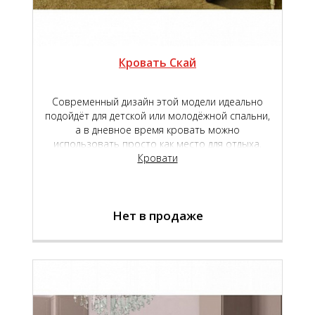
Кровать Скай
Современный дизайн этой модели идеально
подойдёт для детской или молодёжной спальни,
а в дневное время кровать можно
использовать просто как место для отдыха,
дополнив её подушками для обеспечения
Кровати
большего комфорта и удобства.<br><br>
Кровать "Гёссен" - непривычный взгляд на
привычные вещи! <br>
Благодаря природной красоте дерева, строгим
Нет в продаже
формам, лаконичному дизайну и богатому
выбору цветовых решений, данная модель
великолепно впишется в любой интерьер, не
нарушая геометрии комнаты.<br><br>
<p><b>ВНИМАНИЕ!</b> В связи с техническими
характеристиками Вашего монитора, цвет или
оттенок изделия на фотографии может