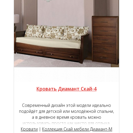
незначительно отличаться от реального.
Кровать Диамант Скай-4
Современный дизайн этой модели идеально
подойдёт для детской или молодёжной спальни,
а в дневное время кровать можно
использовать просто как место для отдыха,
Кровати
дополнив её подушками для обеспечения
|
Коллекция Скай мебели Диамант-М