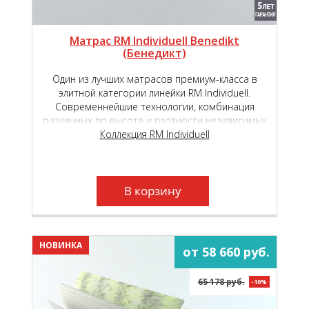
Матрас RM Individuell Benedikt
(Бенедикт)
Один из лучших матрасов премиум-класса в
элитной категории линейки RM Individuell.
Современнейшие технологии, комбинация
различных по высоте и плотности независимых
пружинных блоков и уникальные
Коллекция RM Individuell
высокотехнологичные материалы, подарят вам
неповторимый, «королевский» комфорт.
В корзину
НОВИНКА
от 58 660 руб.
65 178 руб.
-10%