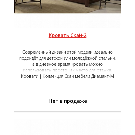
Кровать Скай-2
Современный дизайн этой модели идеально
подойдёт для детской или молодёжной спальни,
а в дневное время кровать можно
использовать просто как место для отдыха,
Кровати
дополнив её подушками для обеспечения
|
Коллекция Скай мебели Диамант-М
большего комфорта и удобства.
ВНИМАНИЕ!
В связи с техническими
Нет в продаже
характеристиками Вашего монитора, цвет или
оттенок изделия на фотографии может
незначительно отличаться от реального.