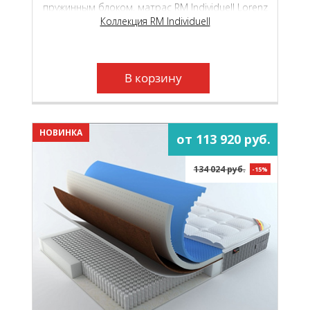
пружинным блоком, матрас RM Individuell Lorenz
подарит наивысший уровень комфорта во
Коллекция RM Individuell
время сна и отдыха.
В корзину
НОВИНКА
от 113 920 руб.
134 024 руб.
-15%