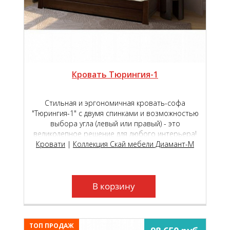
Кровать Тюрингия-1
Стильная и эргономичная кровать-софа
"Тюрингия-1" с двумя спинками и возможностью
выбора угла (левый или правый) - это
великолепное решение для любого интерьера!
Кровати
|
Коллекция Скай мебели Диамант-М
ВНИМАНИЕ!
В связи с техническими
характеристиками Вашего монитора, цвет или
В корзину
оттенок изделия на фотографии может
незначительно отличаться от реального.
ТОП ПРОДАЖ