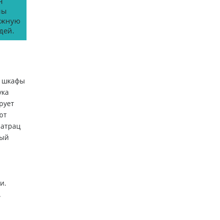
н
ны
Важную
дей.
е шкафы
ука
рует
ют
Матрац
тый
и.
.