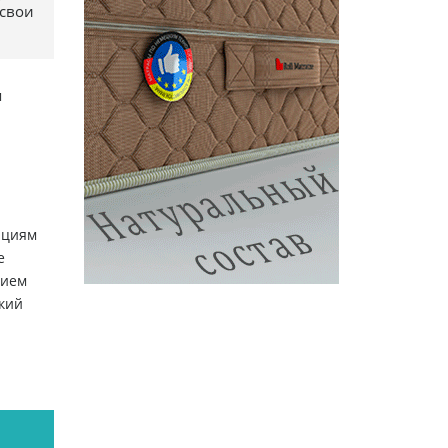
 свои
м
ициям
е
зием
кий
,