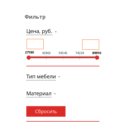
Фильтр
Цена, руб.
27180
42863
58545
74228
89910
Тип мебели
Материал