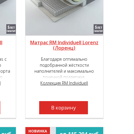
l
Матрас RM Individuell Lorenz
(Лоренц)
s с
Благодаря оптимально
о
подобранной жёсткости
форта
наполнителей и максимально
о
точечной поддержке,
et S
l
обеспечиваемой независимым
Коллекция RM Individuell
пружинным блоком, матрас RM
Individuell Lorenz подарит
наивысший уровень комфорта во
время сна и отдыха.
В корзину
НОВИНКА
 руб.
от 115 204 руб.