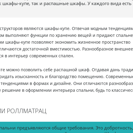
к
шкафы-купе
, так и распашные шкафы. У каждого вида есть
структоров являются
шкафы-купе
. Отвечая модным тенденция
зом выполняют функции по хранению вещей и придают спальне
ями
шкафы-купе
позволяют экономить жизненное пространство
тличаются достаточной вместимостью. Разнообразное внешнее
я в интерьер современных спален.
ате можно позволить себе распашной шкаф. Отдавая дань трад
придать изысканность и благородство помещению. Современны
тенденциями в формах и дизайне. Они отличаются разнообра
 решение в оформлении интерьера спальни, будь то классичес
ИИ РОЛЛМАТРАЦ
пальни предъявляются общие требования. Это добротность