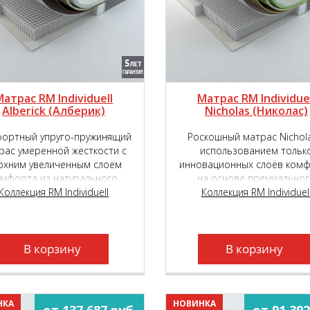
Матрас RM Individuell
Матрас RM Individuel
Alberick (Aлберик)
Nicholas (Николас)
ортный упруго-пружинящий
Роскошный матрас Nichola
рас умеренной жёсткости с
использованием тольк
рхним увеличенным слоем
инновационных слоёв ком
омфорта из натурального
на основе премиальног
онного латекса с подложкой
Коллекция RM Individuell
пружинного блока Micropok
Коллекция RM Individuel
нновационного наполнителя
2000.
TIGER touch ®.
В корзину
В корзину
НКА
НОВИНКА
от 137 687 руб.
от 91 392