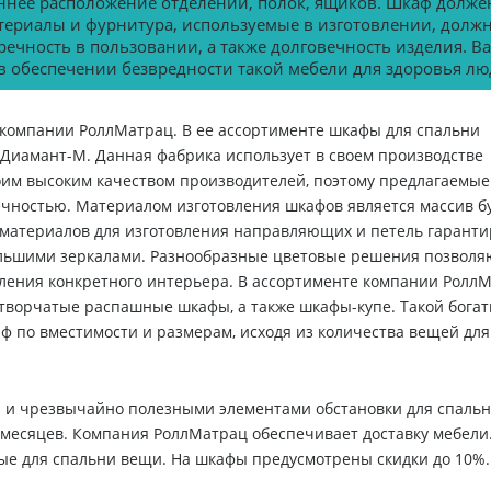
ннее расположение отделений, полок, ящиков. Шкаф долже
ериалы и фурнитура, используемые в изготовлении, долж
речность в пользовании, а также долговечность изделия. 
 в обеспечении безвредности такой мебели для здоровья лю
 компании РоллМатрац. В ее ассортименте шкафы для спальни
Диамант-М
. Данная фабрика использует в своем производстве
оим высоким качеством производителей, поэтому предлагаемы
ечностью. Материалом изготовления шкафов является массив б
 материалов для изготовления направляющих и петель гаранти
ольшими зеркалами. Разнообразные цветовые решения позволя
мления конкретного интерьера. В ассортименте компании Ролл
створчатые распашные шкафы, а также
шкафы-купе
. Такой бога
ф по вместимости и размерам, исходя из количества вещей для
 и чрезвычайно полезными элементами обстановки для спальн
месяцев. Компания РоллМатрац обеспечивает доставку мебели
мые для спальни вещи. На шкафы предусмотрены скидки до 10%.