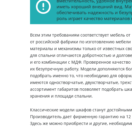
вместительность, удобное внутре
иметь хороший внешний вид. Мат
обеспечивать надежность и безуп
роль играет качество материалов
Всем этим требованиям соответствует мебель от
от российской фабрики по изготовлению мебели
материалы и механизмы только от известных св
для спальни отличаются добротностью и долгов
и его комбинации с МДФ. Проверенное качество
их безупречную работу. Модели дополняются б
подобрать именно то, что необходимо для офор
имеются одностворчатые, двухстворчатые, трех
ассортимент габаритов позволяет подобрать шка
хранения и площади спальни.
Классические модели шкафов станут достойными
Производитель дает фирменную гарантию на 12 
Здесь же можно приобрести и другие, необходи