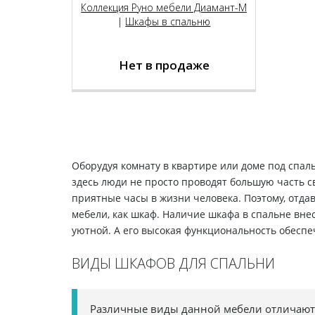
решений - это то, что делает шкаф
Коллекция Руно мебели Диамант-М
"Руно - 10" превосходным
|
Шкафы в спальню
предметом интерьера для вашей
спальни.
Нет в продаже
ВНИМАНИЕ!
В связи с техническими
характеристиками Вашего монитора,
цвет или оттенок изделия на
фотографии может незначительно
Оборудуя комнату в квартире или доме под спал
отличаться от реального.
здесь люди не просто проводят большую часть с
приятные часы в жизни человека. Поэтому, отдав
мебели, как шкаф. Наличие шкафа в спальне внес
уютной. А его высокая функциональность обеспе
ВИДЫ ШКАФОВ ДЛЯ СПАЛЬНИ
Различные виды данной мебели отличаются