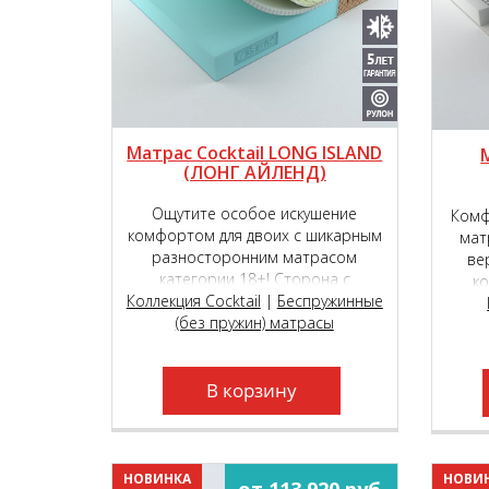
Матрас Cocktail LONG ISLAND
(ЛОНГ АЙЛЕНД)
Ощутите особое искушение
Комф
комфортом для двоих с шикарным
мат
разносторонним матрасом
ве
категории 18+! Сторона с
к
Коллекция Cocktail
инновационным наполнителем
|
Беспружинные
семиз
TIGER touch®, способна подарить
(без пружин) матрасы
из и
чувство исключительной
комфортности, обеспечивая вашу
пару непревзойдённым
В корзину
пружинящим эффектом!
НОВИНКА
НОВИ
от 113 920 руб.