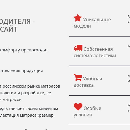
В
Уникальные
ОДИТЕЛЯ -
к
модели
САЙТ
М
Собственная
и комфорту превосходят
система логистики
готовления продукции
М
Удобная
м
доставка
на российском рынке матрасов
нологии и разработки, ее
е матрасов.
М
Особые
редоставляет своим клиентам
к
условия
лектация матраса (размер,