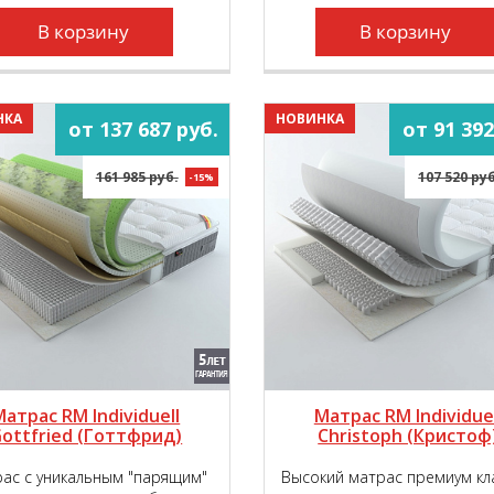
В корзину
В корзину
НКА
НОВИНКА
от 137 687 руб.
от 91 392
161 985 руб.
107 520 руб
-15%
Матрас RM Individuell
Матрас RM Individuel
ottfried (Готтфрид)
Christoph (Кристоф
ас с уникальным "парящим"
Высокий матрас премиум кл