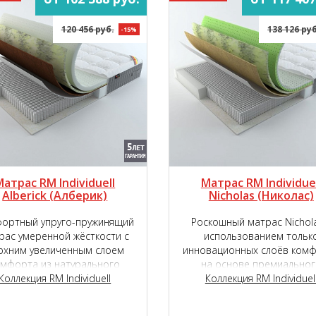
120 456 руб.
138 126 руб
-15%
Матрас RM Individuell
Матрас RM Individuel
Alberick (Aлберик)
Nicholas (Николас)
ортный упруго-пружинящий
Роскошный матрас Nichola
рас умеренной жёсткости с
использованием тольк
рхним увеличенным слоем
инновационных слоёв ком
омфорта из натурального
на основе премиальног
онного латекса с подложкой
Коллекция RM Individuell
пружинного блока Micropok
Коллекция RM Individuel
нновационного наполнителя
2000.
TIGER touch ®.