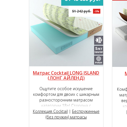
51 242 руб.
-5%
Матрас Cocktail LONG ISLAND
(ЛОНГ АЙЛЕНД)
Ощутите особое искушение
Комф
комфортом для двоих с шикарным
мат
разносторонним матрасом
ве
категории 18+! Сторона с
к
Коллекция Cocktail
инновационным наполнителем
|
Беспружинные
семиз
TIGER touch®, способна подарить
(без пружин) матрасы
из и
чувство исключительной