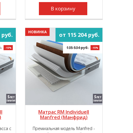
наивысший уровень комфорта во
время сна и отдыха.
В корзину
НОВИНКА
 руб.
от 115 204 руб.
.
135 534 руб.
-15%
-15%
l
Матрас RM Individuell
)
Manfred (Манфрид)
асса с
Премиальная модель Manfred -