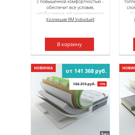
с повышенной комфортностью -
топп
обеспечит все условия,
сло
необходимые для качественного
Sc
сна и отдыха. Подойдёт людям с
Коллекция RM Individuell
фор
разным весом, любого пола и
C
телосложения.
о
пр
В корзину
пру
НОВИНКА
НОВИ
от 141 368 руб.
166 315 руб.
-15%