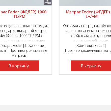
рас Feder (ФЕДЕР) 1000
Матрас Feder (ФЕДЕР)
TL/PM
L+/+M
е искушение комфортом для
Оптимальная средняя жёстк
х подарит шикарный матрас
использованием различны
der (Федер) 1000 ТL / РМ с
свойствам и ощущения
овационным наполнителем
наполнителей, делает
ER touch® и возможностью
ллекция Feder
|
Пружинные
двусторонний матрас Fe
Коллекция Feder
|
асы
ра уровня мягкости сторон
|
Противопролежневые
Противопролежневые мат
(Федер) 500 L+/+М поист
 пружинном блоке премиум
матрасы
универсальной моделью, ко
сса Roll Feder Micropocket S
подойдёт как молодым, та
В корзину
2000.
пожилым людям.
В корзину