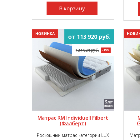
комфортности, обеспечивая вашу
пару непревзойдённым
В корзину
пружинящим эффектом!
НОВИНКА
НОВИ
от 113 920 руб.
134 024 руб.
-15%
Матрас RM Individuell Filbert
(Фалберт)
G
Роскошный матрас категории LUX
Матр