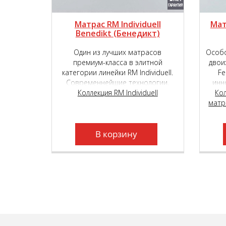
Матрас RM Individuell
Мат
Benedikt (Бенедикт)
Один из лучших матрасов
Особо
премиум-класса в элитной
двои
категории линейки RM Individuell.
Fe
Современнейшие технологии,
инн
комбинация различных по высоте
Коллекция RM Individuell
TIG
Ко
и плотности независимых
матр
выбо
пружинных блоков и уникальные
на
высокотехнологичные материалы,
кла
подарят вам неповторимый,
В корзину
«королевский» комфорт.