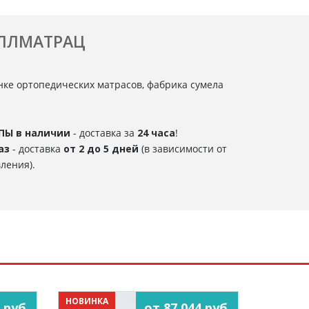
ОЛЛМАТРАЦ
нке ортопедических матрасов, фабрика сумела
ПЫ в наличии
- доставка за
24 часа
!
аз
- доставка
от 2 до 5 дней
(в зависимости от
ления).
НОВИНКА
 руб.
от 87 044 руб.