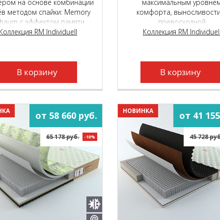
ером на основе комбинации
максимальным уровне
ёв методом спайки: Memory
комфорта, выносливости
haum с эффектом памяти
превосходной
мы и натурального латекса
Коллекция RM Individuell
воздухопроницаемость
Коллекция RM Individuel
lima GreenLine, вшитым в
сновной чехол на основе
емиального независимого
жинного блока Micropoket S
В корзину
В корзину
2000.
НКА
НОВИНКА
от 58 660 руб.
от 41 155
65 178 руб.
45 728 ру
-10%