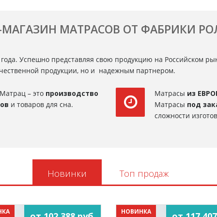
-МАГАЗИН МАТРАСОВ ОТ ФАБРИКИ Р
 года. Успешно представляя свою продукцию на Российском ры
ачественной продукции, но и надежным партнером.
Матрац – это
производство
Матрасы
из ЕВРО
сов
и товаров для сна.
Матрасы
под зак
сложности изготов
Новинки
Топ продаж
НКА
НОВИНКА
от 102 388 руб.
от 117 407