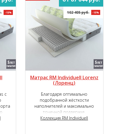
.
102 405 руб.
-15%
-15%
l
Матрас RM Individuell Lorenz
(Лоренц)
s с
Благодаря оптимально
о
подобранной жёсткости
форта
наполнителей и максимально
о
точечной поддержке,
et S
l
обеспечиваемой независимым
Коллекция RM Individuell
пружинным блоком, матрас RM
Individuell Lorenz подарит