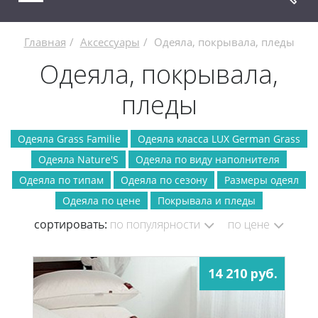
Главная
Аксессуары
Одеяла, покрывала, пледы
Одеяла, покрывала,
пледы
Одеяла Grass Familie
Одеяла класса LUX German Grass
Одеяла Nature'S
Одеяла по виду наполнителя
Одеяла по типам
Одеяла по сезону
Размеры одеял
Одеяла по цене
Покрывала и пледы
сортировать:
по популярности
по цене
14 210 руб.