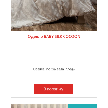
Одеяло BABY SILK COСOОN
Одеяла, покрывала, пледы
В корзину