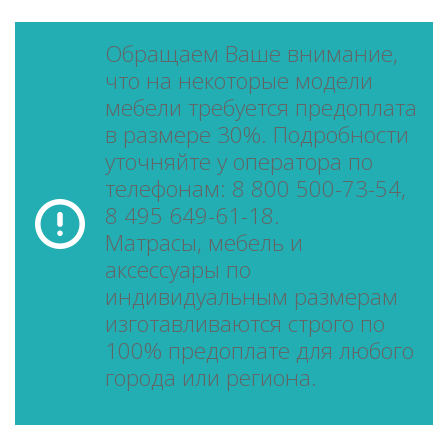
Обращаем Ваше внимание,
что на некоторые модели
мебели требуется предоплата
в размере 30%. Подробности
уточняйте у оператора по
телефонам: 8 800 500-73-54,
8 495 649-61-18.
Матрасы, мебель и
аксессуары по
индивидуальным размерам
изготавливаются строго по
100% предоплате для любого
города или региона.