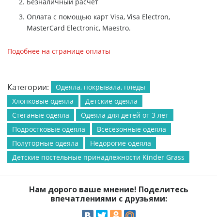
Безналичный расчет
Оплата с помощью карт Visa, Visa Electron,
MasterCard Electronic, Maestro.
Подобнее на странице оплаты
Категории:
Одеяла, покрывала, пледы
Хлопковые одеяла
Детские одеяла
Стеганые одеяла
Одеяла для детей от 3 лет
Подростковые одеяла
Всесезонные одеяла
Полуторные одеяла
Недорогие одеяла
Детские постельные принадлежности Kinder Grass
Нам дорого ваше мнение! Поделитесь
впечатлениями с друзьями: