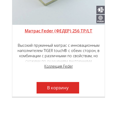
Матрас Feder (ФЕДЕР) 256 TP/LT
Высокий пружинный матрас с инновационным
наполнителем TIGER touch® с обеих сторон, в
комбинации с различными по свойствам, но
схожими по ощущениям внутренними
наполнителями - высокоэластичной пены Roll
Коллекция Feder
Schaum и Natural Latex, обеспечит высокий
уровень комфорта во время сна и отдыха.
Независимый пружинный блок Roll Feder TFK,
который находится в основе матраса, создаст
В корзину
необходимый анатомический эффект.