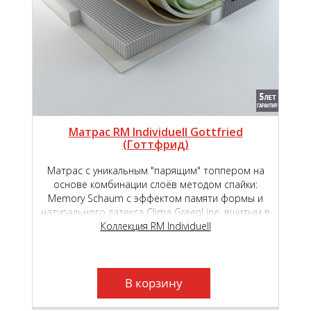
Матрас RM Individuell Gottfried
(Готтфрид)
Матрас с уникальным "парящим" топпером на
основе комбинации слоёв методом спайки:
Memory Schaum с эффектом памяти формы и
натурального латекса Clima GreenLine, вшитым в
основной чехол на основе премиального
Коллекция RM Individuell
независимого пружинного блока Micropoket S
2000.
В корзину