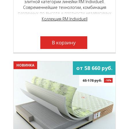
элитной категории линейки RM Individuell.
Современнейшие технологии, комбинация
различных по высоте и плотности независимых
пружинных блоков и уникальные
Коллекция RM Individuell
высокотехнологичные материалы, подарят вам
неповторимый, «королевский» комфорт.
В корзину
НОВИНКА
от 58 660 руб.
65 178 руб.
-10%