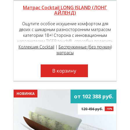
Матрас Cocktail LONG ISLAND (ЛОНГ
АЙЛЕНД)
Ощутите особое искушение комфортом для
двоих с шикарным разносторонним матрасом
категории 18+! Сторона с инновационным
наполнителем TIGER touch®, способна подарить
Коллекция Cocktail
чувство исключительной комфортности,
|
Беспружинные (без пружин)
обеспечивая вашу пару непревзойдённым
матрасы
пружинящим эффектом!
В корзину
НОВИНКА
от 102 388 руб.
120 456 руб.
-15%