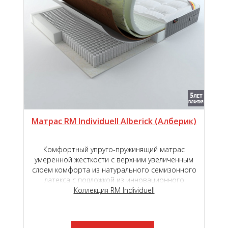
Матрас RM Individuell Alberick (Aлберик)
Комфортный упруго-пружинящий матрас
умеренной жёсткости с верхним увеличенным
слоем комфорта из натурального семизонного
латекса с подложкой из инновационного
наполнителя TIGER touch ®.
Коллекция RM Individuell