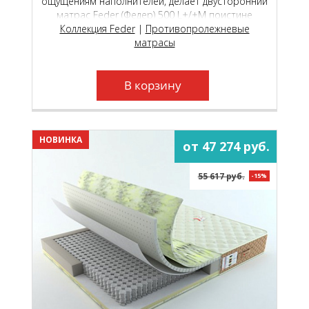
ощущениям наполнителей, делает двусторонний
матрас Feder (Федер) 500 L+/+М поистине
универсальной моделью, которая подойдёт как
Коллекция Feder
|
Противопролежневые
молодым, так и пожилым людям.
матрасы
В корзину
НОВИНКА
от 47 274 руб.
55 617 руб.
-15%