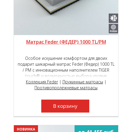
Матрас Feder (ФЕДЕР) 1000 TL/PM
Особое искушение комфортом для двоих
подарит шикарный матрас Feder (Федер) 1000 ТL
/ РМ с инновационным наполнителем TIGER
touch® и возможностью выбора уровня
мягкости сторон на пружинном блоке премиум
Коллекция Feder
|
Пружинные матрасы
|
класса Roll Feder Micropocket S 2000.
Противопролежневые матрасы
В корзину
НОВИНКА
от 41 155 руб.