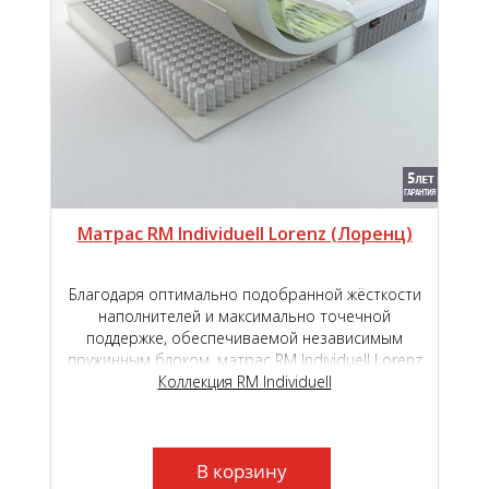
Матрас RM Individuell Lorenz (Лоренц)
Благодаря оптимально подобранной жёсткости
наполнителей и максимально точечной
поддержке, обеспечиваемой независимым
пружинным блоком, матрас RM Individuell Lorenz
подарит наивысший уровень комфорта во
Коллекция RM Individuell
время сна и отдыха.
В корзину