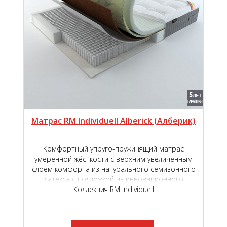
Матрас RM Individuell Alberick (Aлберик)
Комфортный упруго-пружинящий матрас
умеренной жёсткости с верхним увеличенным
слоем комфорта из натурального семизонного
латекса с подложкой из инновационного
наполнителя TIGER touch ®.
Коллекция RM Individuell