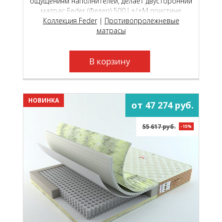
ощущениям наполнителей, делает двусторонний
матрас Feder (Федер) 500 L+/+М поистине
универсальной моделью, которая подойдёт как
Коллекция Feder
|
Противопролежневые
молодым, так и пожилым людям.
матрасы
В корзину
НОВИНКА
от 47 274 руб.
55 617 руб.
-15%