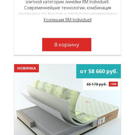
элитной категории линейки RM Individuell.
Современнейшие технологии, комбинация
различных по высоте и плотности независимых
пружинных блоков и уникальные
Коллекция RM Individuell
высокотехнологичные материалы, подарят вам
неповторимый, «королевский» комфорт.
В корзину
НОВИНКА
от 58 660 руб.
65 178 руб.
-10%