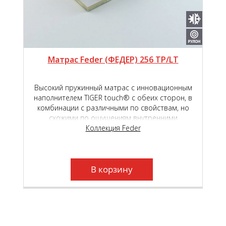
Матрас Feder (ФЕДЕР) 256 TP/LT
Высокий пружинный матрас с инновационным
наполнителем TIGER touch® с обеих сторон, в
комбинации с различными по свойствам, но
схожими по ощущениям внутренними
наполнителями - высокоэластичной пены Roll
Коллекция Feder
Schaum и Natural Latex, обеспечит высокий
уровень комфорта во время сна и отдыха.
Независимый пружинный блок Roll Feder TFK,
который находится в основе матраса, создаст
В корзину
необходимый анатомический эффект.