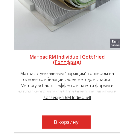
Матрас RM Individuell Gottfried
(Готтфрид)
Матрас с уникальным "парящим" топпером на
основе комбинации слоёв методом спайки:
Memory Schaum с эффектом памяти формы и
натурального латекса Clima GreenLine, вшитым в
основной чехол на основе премиального
Коллекция RM Individuell
независимого пружинного блока Micropoket S
2000.
В корзину