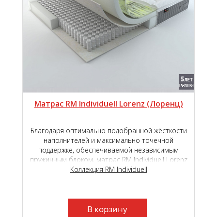
Матрас RM Individuell Lorenz (Лоренц)
Благодаря оптимально подобранной жёсткости
наполнителей и максимально точечной
поддержке, обеспечиваемой независимым
пружинным блоком, матрас RM Individuell Lorenz
подарит наивысший уровень комфорта во
Коллекция RM Individuell
время сна и отдыха.
В корзину