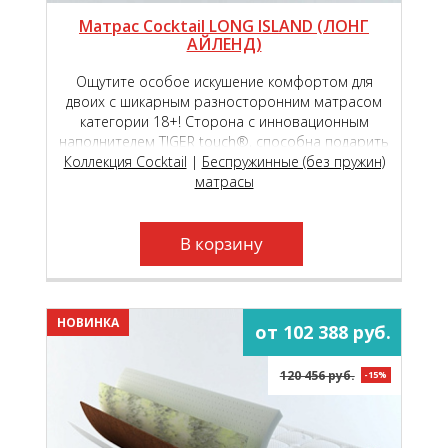
Матрас Cocktail LONG ISLAND (ЛОНГ
АЙЛЕНД)
Ощутите особое искушение комфортом для
двоих с шикарным разносторонним матрасом
категории 18+! Сторона с инновационным
наполнителем TIGER touch®, способна подарить
Коллекция Cocktail
чувство исключительной комфортности,
|
Беспружинные (без пружин)
обеспечивая вашу пару непревзойдённым
матрасы
пружинящим эффектом!
В корзину
НОВИНКА
от 102 388 руб.
120 456 руб.
-15%