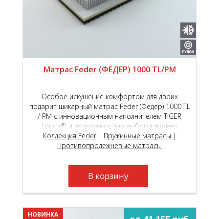
Матрас Feder (ФЕДЕР) 1000 TL/PM
Особое искушение комфортом для двоих
подарит шикарный матрас Feder (Федер) 1000 ТL
/ РМ с инновационным наполнителем TIGER
touch® и возможностью выбора уровня
мягкости сторон на пружинном блоке премиум
Коллекция Feder
|
Пружинные матрасы
|
класса Roll Feder Micropocket S 2000.
Противопролежневые матрасы
В корзину
НОВИНКА
от 41 155 руб.