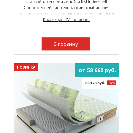
элитной категории линейки RM Individuell.
Современнейшие технологии, комбинация
различных по высоте и плотности независимых
пружинных блоков и уникальные
Коллекция RM Individuell
высокотехнологичные материалы, подарят вам
неповторимый, «королевский» комфорт.
В корзину
НОВИНКА
от 58 660 руб.
65 178 руб.
-10%