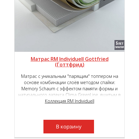
Матрас RM Individuell Gottfried
(Готтфрид)
Матрас с уникальным "парящим" топпером на
основе комбинации слоёв методом спайки:
Memory Schaum с эффектом памяти формы и
натурального латекса Clima GreenLine, вшитым в
основной чехол на основе премиального
Коллекция RM Individuell
независимого пружинного блока Micropoket S
2000.
В корзину