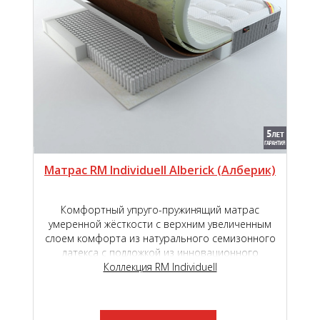
Матрас RM Individuell Alberick (Aлберик)
Комфортный упруго-пружинящий матрас
умеренной жёсткости с верхним увеличенным
слоем комфорта из натурального семизонного
латекса с подложкой из инновационного
наполнителя TIGER touch ®.
Коллекция RM Individuell