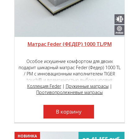
Матрас Feder (ФЕДЕР) 1000 TL/PM
Особое искушение комфортом для двоих
подарит шикарный матрас Feder (Федер) 1000 ТL
/ РМ с инновационным наполнителем TIGER
touch® и возможностью выбора уровня
мягкости сторон на пружинном блоке премиум
Коллекция Feder
|
Пружинные матрасы
|
класса Roll Feder Micropocket S 2000.
Противопролежневые матрасы
В корзину
НОВИНКА
от 41 155 руб.