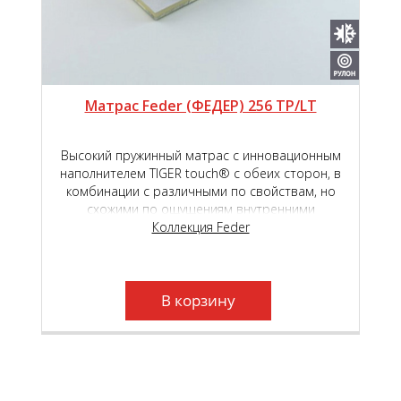
Матрас Feder (ФЕДЕР) 256 TP/LT
Высокий пружинный матрас с инновационным
наполнителем TIGER touch® с обеих сторон, в
комбинации с различными по свойствам, но
схожими по ощущениям внутренними
наполнителями - высокоэластичной пены Roll
Коллекция Feder
Schaum и Natural Latex, обеспечит высокий
уровень комфорта во время сна и отдыха.
Независимый пружинный блок Roll Feder TFK,
который находится в основе матраса, создаст
В корзину
необходимый анатомический эффект.