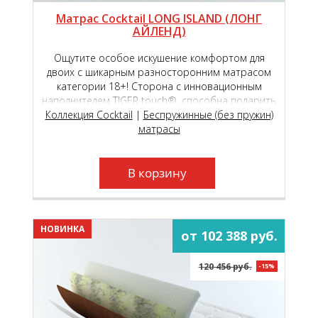
Матрас Cocktail LONG ISLAND (ЛОНГ
АЙЛЕНД)
Ощутите особое искушение комфортом для
двоих с шикарным разносторонним матрасом
категории 18+! Сторона с инновационным
наполнителем TIGER touch®, способна подарить
Коллекция Cocktail
чувство исключительной комфортности,
|
Беспружинные (без пружин)
обеспечивая вашу пару непревзойдённым
матрасы
пружинящим эффектом!
В корзину
НОВИНКА
от 102 388 руб.
120 456 руб.
-15%