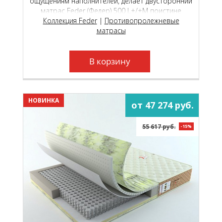
ощущениям наполнителей, делает двусторонний
матрас Feder (Федер) 500 L+/+М поистине
универсальной моделью, которая подойдёт как
Коллекция Feder
|
Противопролежневые
молодым, так и пожилым людям.
матрасы
В корзину
НОВИНКА
от 47 274 руб.
55 617 руб.
-15%