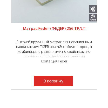
Матрас Feder (ФЕДЕР) 256 TP/LT
Высокий пружинный матрас с инновационным
наполнителем TIGER touch® с обеих сторон, в
комбинации с различными по свойствам, но
схожими по ощущениям внутренними
наполнителями - высокоэластичной пены Roll
Коллекция Feder
Schaum и Natural Latex, обеспечит высокий
уровень комфорта во время сна и отдыха.
Независимый пружинный блок Roll Feder TFK,
который находится в основе матраса, создаст
В корзину
необходимый анатомический эффект.