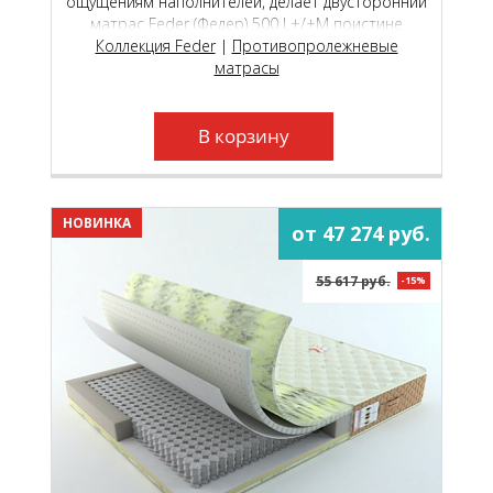
ощущениям наполнителей, делает двусторонний
матрас Feder (Федер) 500 L+/+М поистине
универсальной моделью, которая подойдёт как
Коллекция Feder
|
Противопролежневые
молодым, так и пожилым людям.
матрасы
В корзину
НОВИНКА
от 47 274 руб.
55 617 руб.
-15%