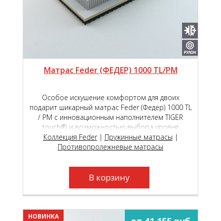
Матрас Feder (ФЕДЕР) 1000 TL/PM
Особое искушение комфортом для двоих
подарит шикарный матрас Feder (Федер) 1000 ТL
/ РМ с инновационным наполнителем TIGER
touch® и возможностью выбора уровня
мягкости сторон на пружинном блоке премиум
Коллекция Feder
|
Пружинные матрасы
|
класса Roll Feder Micropocket S 2000.
Противопролежневые матрасы
В корзину
НОВИНКА
от 41 155 руб.