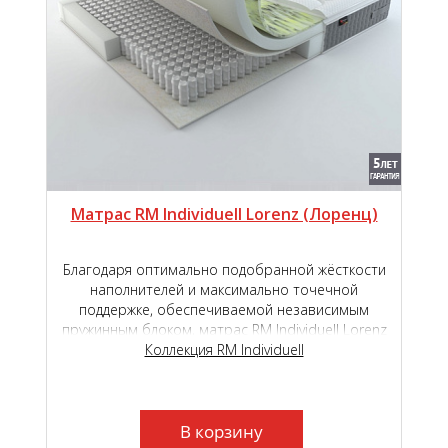
Матрас RM Individuell Lorenz (Лоренц)
Благодаря оптимально подобранной жёсткости
наполнителей и максимально точечной
поддержке, обеспечиваемой независимым
пружинным блоком, матрас RM Individuell Lorenz
подарит наивысший уровень комфорта во
Коллекция RM Individuell
время сна и отдыха.
В корзину