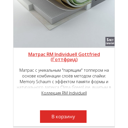
Матрас RM Individuell Gottfried
(Готтфрид)
Матрас с уникальным "парящим" топпером на
основе комбинации слоёв методом спайки:
Memory Schaum с эффектом памяти формы и
натурального латекса Clima GreenLine, вшитым в
основной чехол на основе премиального
Коллекция RM Individuell
независимого пружинного блока Micropoket S
2000.
В корзину