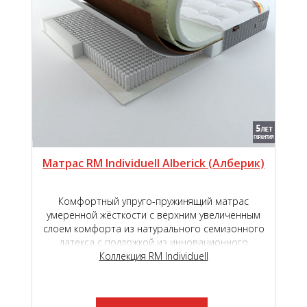
Матрас RM Individuell Alberick (Aлберик)
Комфортный упруго-пружинящий матрас
умеренной жёсткости с верхним увеличенным
слоем комфорта из натурального семизонного
латекса с подложкой из инновационного
наполнителя TIGER touch ®.
Коллекция RM Individuell