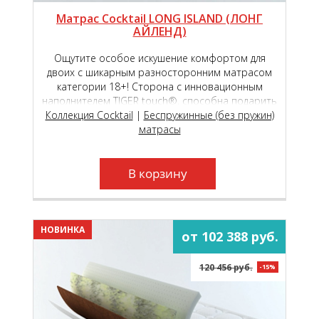
Матрас Cocktail LONG ISLAND (ЛОНГ
АЙЛЕНД)
Ощутите особое искушение комфортом для
двоих с шикарным разносторонним матрасом
категории 18+! Сторона с инновационным
наполнителем TIGER touch®, способна подарить
Коллекция Cocktail
чувство исключительной комфортности,
|
Беспружинные (без пружин)
обеспечивая вашу пару непревзойдённым
матрасы
пружинящим эффектом!
В корзину
НОВИНКА
от 102 388 руб.
120 456 руб.
-15%