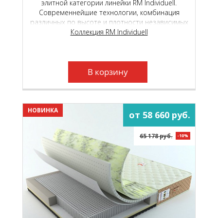
элитной категории линейки RM Individuell.
Современнейшие технологии, комбинация
различных по высоте и плотности независимых
пружинных блоков и уникальные
Коллекция RM Individuell
высокотехнологичные материалы, подарят вам
неповторимый, «королевский» комфорт.
В корзину
НОВИНКА
от 58 660 руб.
65 178 руб.
-10%