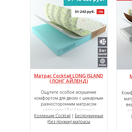
51 242 руб.
-5%
Матрас Cocktail LONG ISLAND
(ЛОНГ АЙЛЕНД)
Ощутите особое искушение
Комф
комфортом для двоих с шикарным
мат
разносторонним матрасом
ве
категории 18+! Сторона с
к
Коллекция Cocktail
инновационным наполнителем
|
Беспружинные
семиз
TIGER touch®, способна подарить
(без пружин) матрасы
из и
чувство исключительной