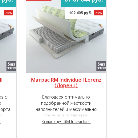
.
102 405 руб.
-15%
-15%
l
Матрас RM Individuell Lorenz
(Лоренц)
s с
Благодаря оптимально
о
подобранной жёсткости
форта
наполнителей и максимально
о
точечной поддержке,
et S
l
обеспечиваемой независимым
Коллекция RM Individuell
пружинным блоком, матрас RM
Individuell Lorenz подарит