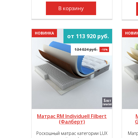
комфортности, обеспечивая вашу
пару непревзойдённым
В корзину
пружинящим эффектом!
НОВИНКА
НОВИ
от 113 920 руб.
134 024 руб.
-15%
Матрас RM Individuell Filbert
(Фалберт)
G
Роскошный матрас категории LUX
Матр