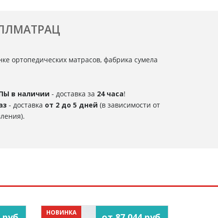
ОЛЛМАТРАЦ
нке ортопедических матрасов, фабрика сумела
ПЫ в наличии
- доставка за
24 часа
!
аз
- доставка
от 2 до 5 дней
(в зависимости от
ления).
НОВИНКА
 руб.
от 87 044 руб.