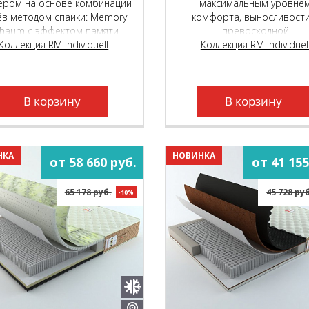
ером на основе комбинации
максимальным уровне
ёв методом спайки: Memory
комфорта, выносливости
haum с эффектом памяти
превосходной
мы и натурального латекса
Коллекция RM Individuell
воздухопроницаемость
Коллекция RM Individuel
lima GreenLine, вшитым в
сновной чехол на основе
емиального независимого
жинного блока Micropoket S
В корзину
В корзину
2000.
НКА
НОВИНКА
от 58 660 руб.
от 41 155
65 178 руб.
45 728 ру
-10%