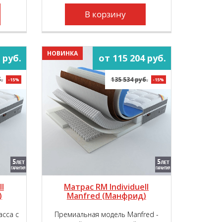
наивысший уровень комфорта во
время сна и отдыха.
В корзину
НОВИНКА
 руб.
от 115 204 руб.
.
135 534 руб.
-15%
-15%
l
Матрас RM Individuell
)
Manfred (Манфрид)
асса с
Премиальная модель Manfred -