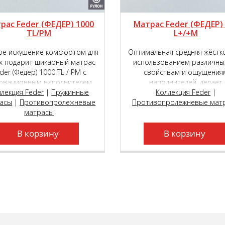
рас Feder (ФЕДЕР) 1000
Матрас Feder (ФЕДЕР)
TL/PM
L+/+M
е искушение комфортом для
Оптимальная средняя жёстк
х подарит шикарный матрас
использованием различны
der (Федер) 1000 ТL / РМ с
свойствам и ощущения
овационным наполнителем
наполнителей, делает
ER touch® и возможностью
ллекция Feder
|
Пружинные
двусторонний матрас Fe
Коллекция Feder
|
асы
ра уровня мягкости сторон
|
Противопролежневые
Противопролежневые мат
(Федер) 500 L+/+М поист
 пружинном блоке премиум
матрасы
универсальной моделью, ко
сса Roll Feder Micropocket S
подойдёт как молодым, та
В корзину
2000.
пожилым людям.
В корзину