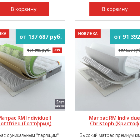
В корзину
В корзину
НКА
НОВИНКА
от 137 687 руб.
от 91 392
161 985 руб.
107 520 руб
-15%
Матрас RM Individuell
Матрас RM Individuel
ottfried (Готтфрид)
Christoph (Кристоф
ас с уникальным "парящим"
Высокий матрас премиум кл