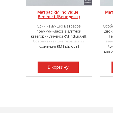
Матрас RM Individuell
Мат
Benedikt (Бенедикт)
Один из лучших матрасов
Особо
премиум-класса в элитной
двои
категории линейки RM Individuell.
Fe
Современнейшие технологии,
инн
комбинация различных по высоте
Коллекция RM Individuell
TIG
Ко
и плотности независимых
матр
выбо
пружинных блоков и уникальные
на
высокотехнологичные материалы,
кла
подарят вам неповторимый,
В корзину
«королевский» комфорт.