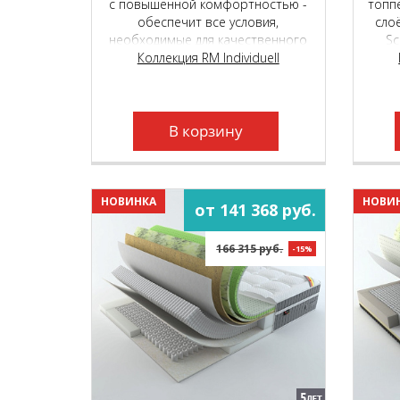
с повышенной комфортностью -
топп
обеспечит все условия,
сло
необходимые для качественного
Sc
сна и отдыха. Подойдёт людям с
Коллекция RM Individuell
фор
разным весом, любого пола и
C
телосложения.
о
пр
В корзину
пру
НОВИНКА
НОВИ
от 141 368 руб.
166 315 руб.
-15%