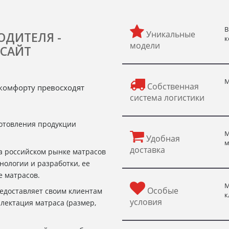
В
Уникальные
ОДИТЕЛЯ -
к
модели
САЙТ
М
Собственная
и комфорту превосходят
система логистики
готовления продукции
М
Удобная
м
доставка
на российском рынке матрасов
нологии и разработки, ее
е матрасов.
М
Особые
редоставляет своим клиентам
к
условия
лектация матраса (размер,