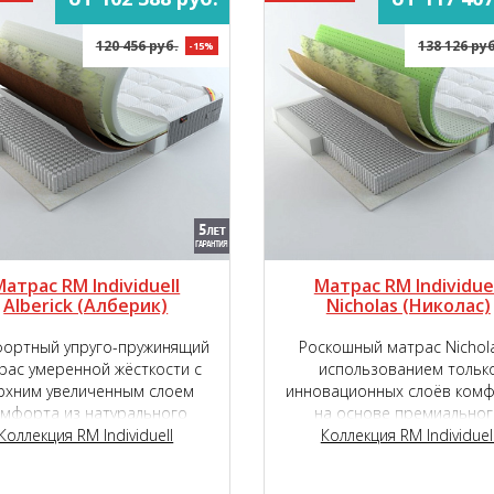
120 456 руб.
138 126 руб
-15%
Матрас RM Individuell
Матрас RM Individuel
Alberick (Aлберик)
Nicholas (Николас)
ортный упруго-пружинящий
Роскошный матрас Nichola
рас умеренной жёсткости с
использованием тольк
рхним увеличенным слоем
инновационных слоёв ком
омфорта из натурального
на основе премиальног
онного латекса с подложкой
Коллекция RM Individuell
пружинного блока Micropok
Коллекция RM Individuel
нновационного наполнителя
2000.
TIGER touch ®.