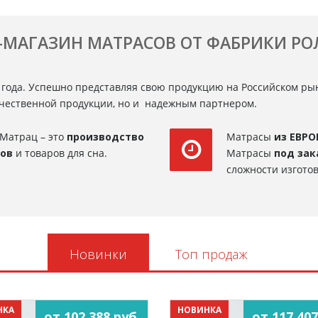
-МАГАЗИН МАТРАСОВ ОТ ФАБРИКИ Р
 года. Успешно представляя свою продукцию на Российском ры
ачественной продукции, но и надежным партнером.
Матрац – это
производство
Матрасы
из ЕВРО
сов
и товаров для сна.
Матрасы
под зак
сложности изготов
Новинки
Топ продаж
НКА
НОВИНКА
от 102 388 руб.
от 117 407