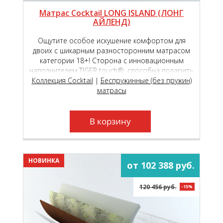
Матрас Cocktail LONG ISLAND (ЛОНГ
АЙЛЕНД)
Ощутите особое искушение комфортом для
двоих с шикарным разносторонним матрасом
категории 18+! Сторона с инновационным
наполнителем TIGER touch®, способна подарить
Коллекция Cocktail
чувство исключительной комфортности,
|
Беспружинные (без пружин)
обеспечивая вашу пару непревзойдённым
матрасы
пружинящим эффектом!
В корзину
НОВИНКА
от 102 388 руб.
120 456 руб.
-15%