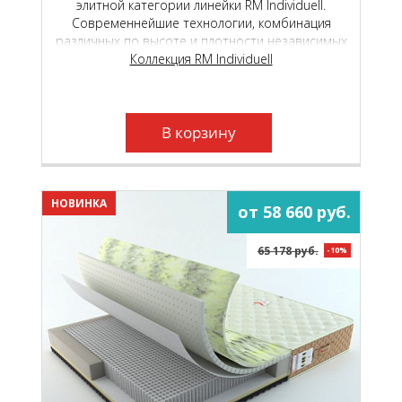
элитной категории линейки RM Individuell.
Современнейшие технологии, комбинация
различных по высоте и плотности независимых
пружинных блоков и уникальные
Коллекция RM Individuell
высокотехнологичные материалы, подарят вам
неповторимый, «королевский» комфорт.
В корзину
НОВИНКА
от 58 660 руб.
65 178 руб.
-10%