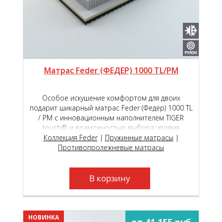
Матрас Feder (ФЕДЕР) 1000 TL/PM
Особое искушение комфортом для двоих
подарит шикарный матрас Feder (Федер) 1000 ТL
/ РМ с инновационным наполнителем TIGER
touch® и возможностью выбора уровня
мягкости сторон на пружинном блоке премиум
Коллекция Feder
|
Пружинные матрасы
|
класса Roll Feder Micropocket S 2000.
Противопролежневые матрасы
В корзину
НОВИНКА
от 41 155 руб.