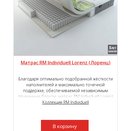
Матрас RM Individuell Lorenz (Лоренц)
Благодаря оптимально подобранной жёсткости
наполнителей и максимально точечной
поддержке, обеспечиваемой независимым
пружинным блоком, матрас RM Individuell Lorenz
подарит наивысший уровень комфорта во
Коллекция RM Individuell
время сна и отдыха.
В корзину