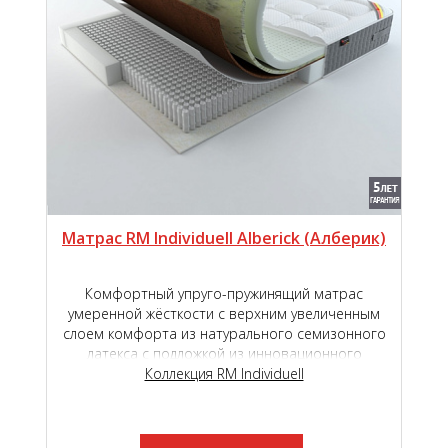
Матрас RM Individuell Alberick (Aлберик)
Комфортный упруго-пружинящий матрас
умеренной жёсткости с верхним увеличенным
слоем комфорта из натурального семизонного
латекса с подложкой из инновационного
наполнителя TIGER touch ®.
Коллекция RM Individuell