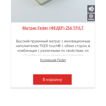
Матрас Feder (ФЕДЕР) 256 TP/LT
Высокий пружинный матрас с инновационным
наполнителем TIGER touch® с обеих сторон, в
комбинации с различными по свойствам, но
схожими по ощущениям внутренними
наполнителями - высокоэластичной пены Roll
Коллекция Feder
Schaum и Natural Latex, обеспечит высокий
уровень комфорта во время сна и отдыха.
Независимый пружинный блок Roll Feder TFK,
который находится в основе матраса, создаст
В корзину
необходимый анатомический эффект.