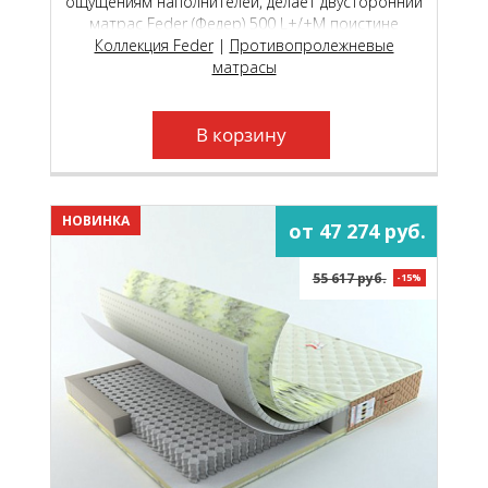
ощущениям наполнителей, делает двусторонний
матрас Feder (Федер) 500 L+/+М поистине
универсальной моделью, которая подойдёт как
Коллекция Feder
|
Противопролежневые
молодым, так и пожилым людям.
матрасы
В корзину
НОВИНКА
от 47 274 руб.
55 617 руб.
-15%