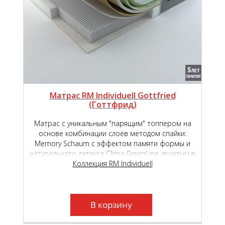
Матрас RM Individuell Gottfried
(Готтфрид)
Матрас с уникальным "парящим" топпером на
основе комбинации слоёв методом спайки:
Memory Schaum с эффектом памяти формы и
натурального латекса Clima GreenLine, вшитым в
основной чехол на основе премиального
Коллекция RM Individuell
независимого пружинного блока Micropoket S
2000.
В корзину