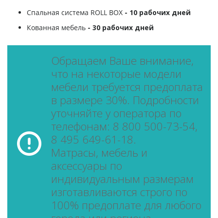
Спальная система ROLL BOX
- 10 рабочих дней
Кованная мебель
- 30 рабочих дней
Обращаем Ваше внимание,
что на некоторые модели
мебели требуется предоплата
в размере 30%. Подробности
уточняйте у оператора по
телефонам: 8 800 500-73-54,
8 495 649-61-18.
Матрасы, мебель и
аксессуары по
индивидуальным размерам
изготавливаются строго по
100% предоплате для любого