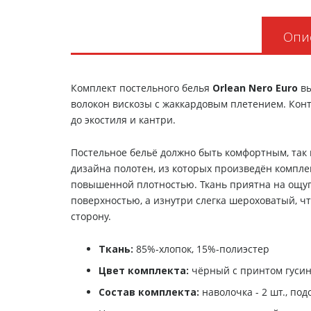
Опи
Комплект постельного белья
Orlean Nero Euro
вы
волокон вискозы с жаккардовым плетением. Конт
до экостиля и кантри.
Постельное бельё должно быть комфортным, так 
дизайна полотен, из которых произведён компл
повышенной плотностью. Ткань приятна на ощупь,
поверхностью, а изнутри слегка шероховатый, ч
сторону.
Ткань:
85%-хлопок, 15%-полиэстер
Цвет комплекта:
чёрный с принтом гусин
Состав комплекта:
наволочка - 2 шт., под