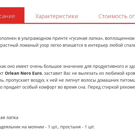
сание
Характеристики
Стоимость о
полнен в ультрамодном принте «гусиная лапка», воплощенном 
растный ломаный узор легко впишется в интерьер любой спаль
как оно имеет очень большое значение для продуктивного и зд
ект
Orlean Nero Euro
, заставит Вас не вылезать из любимой кро
 пропускает воздух, к ней не липнут волосы домашних питомце
то придаёт особый комфорт во время сна. Перед стиркой реко
ая лапка
одеяльник на молнии - 1 шт., простыня - 1 шт.