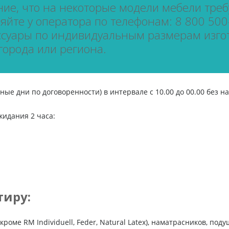
е, что на некоторые модели мебели требу
йте у оператора по телефонам: 8 800 500-
ссуары по индивидуальным размерам изго
города или региона.
ые дни по договоренности) в интервале с 10.00 до 00.00 без н
жидания 2 часа:
тиру:
роме RM Individuell, Feder, Natural Latex), наматрасников, под