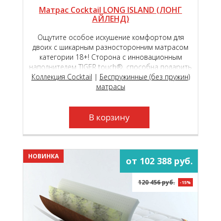
Матрас Cocktail LONG ISLAND (ЛОНГ
АЙЛЕНД)
Ощутите особое искушение комфортом для
двоих с шикарным разносторонним матрасом
категории 18+! Сторона с инновационным
наполнителем TIGER touch®, способна подарить
Коллекция Cocktail
чувство исключительной комфортности,
|
Беспружинные (без пружин)
обеспечивая вашу пару непревзойдённым
матрасы
пружинящим эффектом!
В корзину
НОВИНКА
от 102 388 руб.
120 456 руб.
-15%