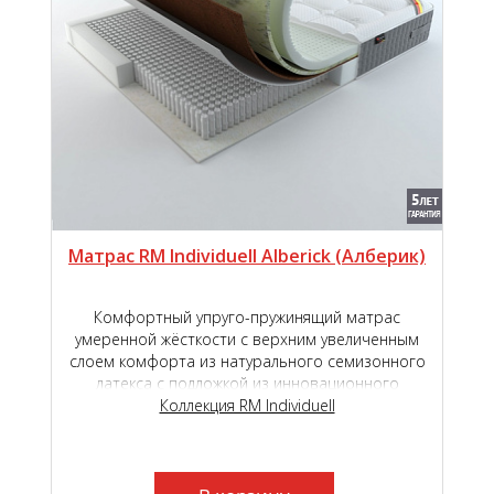
Матрас RM Individuell Alberick (Aлберик)
Комфортный упруго-пружинящий матрас
умеренной жёсткости с верхним увеличенным
слоем комфорта из натурального семизонного
латекса с подложкой из инновационного
наполнителя TIGER touch ®.
Коллекция RM Individuell