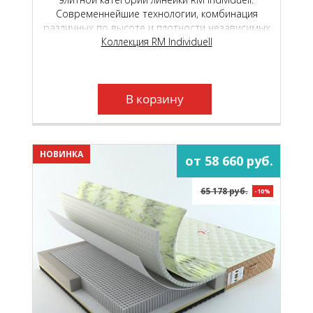
Современнейшие технологии, комбинация
различных по высоте и плотности независимых
пружинных блоков и уникальные
Коллекция RM Individuell
высокотехнологичные материалы, подарят вам
неповторимый, «королевский» комфорт.
В корзину
НОВИНКА
от 58 660 руб.
65 178 руб.
-10%