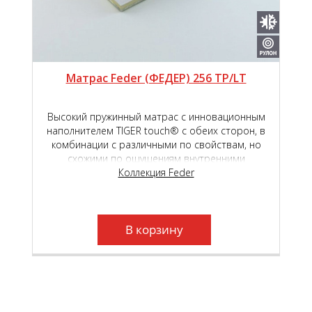
Матрас Feder (ФЕДЕР) 256 TP/LT
Высокий пружинный матрас с инновационным
наполнителем TIGER touch® с обеих сторон, в
комбинации с различными по свойствам, но
схожими по ощущениям внутренними
наполнителями - высокоэластичной пены Roll
Коллекция Feder
Schaum и Natural Latex, обеспечит высокий
уровень комфорта во время сна и отдыха.
Независимый пружинный блок Roll Feder TFK,
который находится в основе матраса, создаст
В корзину
необходимый анатомический эффект.