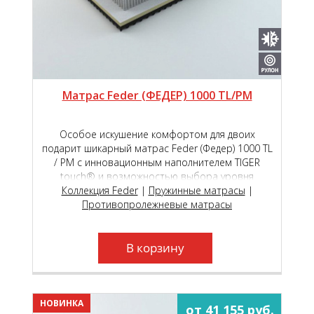
Матрас Feder (ФЕДЕР) 1000 TL/PM
Особое искушение комфортом для двоих
подарит шикарный матрас Feder (Федер) 1000 ТL
/ РМ с инновационным наполнителем TIGER
touch® и возможностью выбора уровня
мягкости сторон на пружинном блоке премиум
Коллекция Feder
|
Пружинные матрасы
|
класса Roll Feder Micropocket S 2000.
Противопролежневые матрасы
В корзину
НОВИНКА
от 41 155 руб.