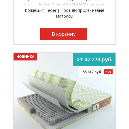
матрас Feder (Федер) 500 L+/+М поистине
универсальной моделью, которая подойдёт как
Коллекция Feder
|
Противопролежневые
молодым, так и пожилым людям.
матрасы
В корзину
НОВИНКА
от 47 274 руб.
55 617 руб.
-15%