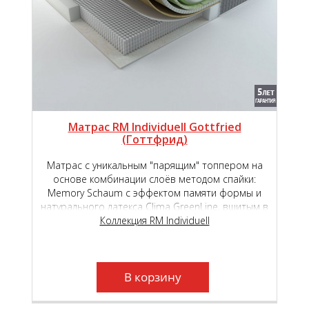
Матрас RM Individuell Gottfried
(Готтфрид)
Матрас с уникальным "парящим" топпером на
основе комбинации слоёв методом спайки:
Memory Schaum с эффектом памяти формы и
натурального латекса Clima GreenLine, вшитым в
основной чехол на основе премиального
Коллекция RM Individuell
независимого пружинного блока Micropoket S
2000.
В корзину