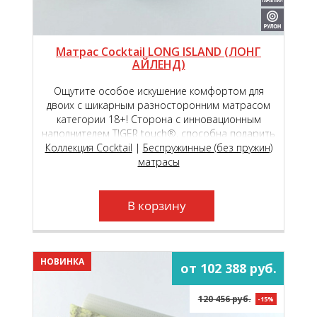
Матрас Cocktail LONG ISLAND (ЛОНГ
АЙЛЕНД)
Ощутите особое искушение комфортом для
двоих с шикарным разносторонним матрасом
категории 18+! Сторона с инновационным
наполнителем TIGER touch®, способна подарить
Коллекция Cocktail
чувство исключительной комфортности,
|
Беспружинные (без пружин)
обеспечивая вашу пару непревзойдённым
матрасы
пружинящим эффектом!
В корзину
НОВИНКА
от 102 388 руб.
120 456 руб.
-15%