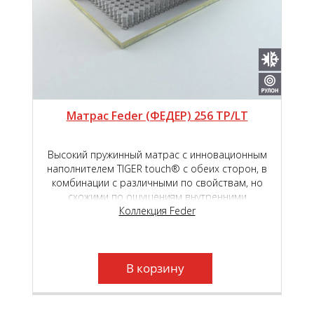
Матрас Feder (ФЕДЕР) 256 TP/LT
Высокий пружинный матрас с инновационным
наполнителем TIGER touch® с обеих сторон, в
комбинации с различными по свойствам, но
схожими по ощущениям внутренними
наполнителями - высокоэластичной пены Roll
Коллекция Feder
Schaum и Natural Latex, обеспечит высокий
уровень комфорта во время сна и отдыха.
Независимый пружинный блок Roll Feder TFK,
который находится в основе матраса, создаст
В корзину
необходимый анатомический эффект.