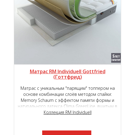
Матрас RM Individuell Gottfried
(Готтфрид)
Матрас с уникальным "парящим" топпером на
основе комбинации слоёв методом спайки:
Memory Schaum с эффектом памяти формы и
натурального латекса Clima GreenLine, вшитым в
основной чехол на основе премиального
Коллекция RM Individuell
независимого пружинного блока Micropoket S
2000.