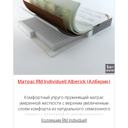
Матрас RM Individuell Alberick (Aлберик)
Комфортный упруго-пружинящий матрас
умеренной жёсткости с верхним увеличенным
слоем комфорта из натурального семизонного
латекса с подложкой из инновационного
наполнителя TIGER touch ®.
Коллекция RM Individuell