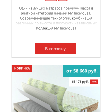
Один из лучших матрасов премиум-класса в
элитной категории линейки RM Individuell.
Современнейшие технологии, комбинация
различных по высоте и плотности независимых
пружинных блоков и уникальные
Коллекция RM Individuell
высокотехнологичные материалы, подарят вам
неповторимый, «королевский» комфорт.
В корзину
НОВИНКА
от 58 660 руб.
65 178 руб.
-10%