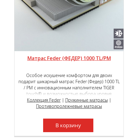
Матрас Feder (ФЕДЕР) 1000 TL/PM
Особое искушение комфортом для двоих
подарит шикарный матрас Feder (Федер) 1000 ТL
/ РМ с инновационным наполнителем TIGER
touch® и возможностью выбора уровня
мягкости сторон на пружинном блоке премиум
Коллекция Feder
|
Пружинные матрасы
|
класса Roll Feder Micropocket S 2000.
Противопролежневые матрасы
В корзину