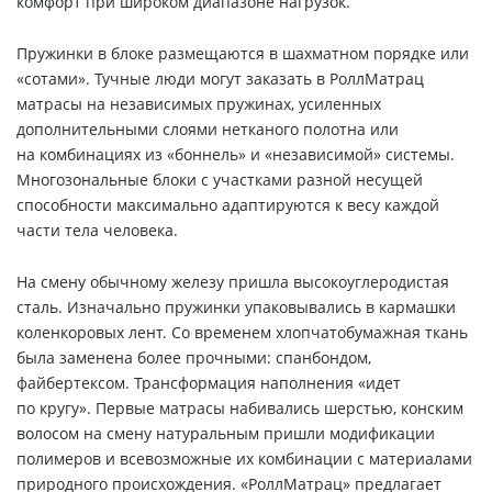
комфорт при широком диапазоне нагрузок.
Пружинки в блоке размещаются в шахматном порядке или
«сотами». Тучные люди могут заказать в РоллМатрац
матрасы на независимых пружинах, усиленных
дополнительными слоями нетканого полотна или
на комбинациях из «боннель» и «независимой» системы.
Многозональные блоки с участками разной несущей
способности максимально адаптируются к весу каждой
части тела человека.
На смену обычному железу пришла высокоуглеродистая
сталь. Изначально пружинки упаковывались в кармашки
коленкоровых лент. Со временем хлопчатобумажная ткань
была заменена более прочными: спанбондом,
файбертексом. Трансформация наполнения «идет
по кругу». Первые матрасы набивались шерстью, конским
волосом на смену натуральным пришли модификации
полимеров и всевозможные их комбинации с материалами
природного происхождения. «РоллМатрац» предлагает