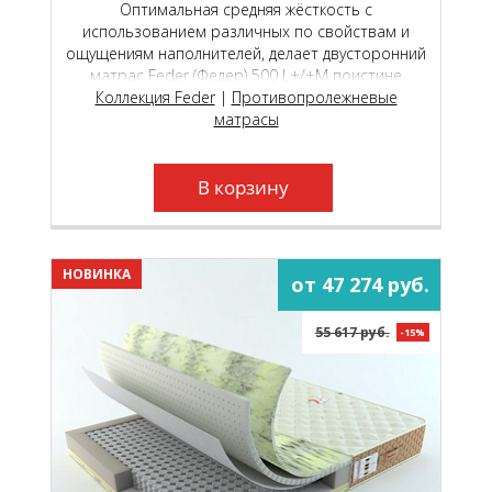
Оптимальная средняя жёсткость с
использованием различных по свойствам и
ощущениям наполнителей, делает двусторонний
матрас Feder (Федер) 500 L+/+М поистине
универсальной моделью, которая подойдёт как
Коллекция Feder
|
Противопролежневые
молодым, так и пожилым людям.
матрасы
В корзину
НОВИНКА
от 47 274 руб.
55 617 руб.
-15%