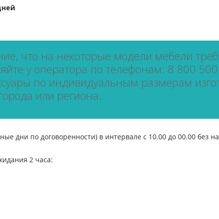
дней
е, что на некоторые модели мебели требу
йте у оператора по телефонам: 8 800 500-
ссуары по индивидуальным размерам изго
города или региона.
ые дни по договоренности) в интервале с 10.00 до 00.00 без н
жидания 2 часа: