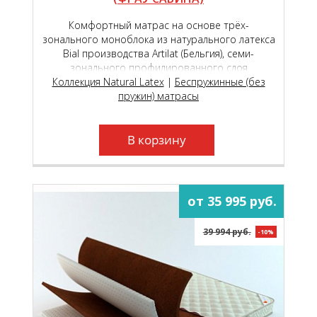
Комфортный матрас на основе трёх-
зонального моноблока из натурального латекса
Bial производства Artilat (Бельгия), семи-
зонального профилированного слоя
Коллекция Natural Latex
натурального латекса с микромассажным
|
Беспружинные (без
эффектом с одной стороны и гладкого слоя
пружин) матрасы
натурального перфорированного латекса с
другой стороны.
В корзину
от 35 995 руб.
39 994 руб.
-10%