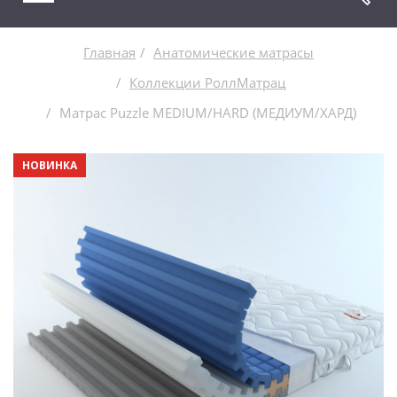
Главная
Анатомические матрасы
Коллекции РоллМатрац
Матрас Puzzle MEDIUM/HARD (МЕДИУМ/ХАРД)
НОВИНКА