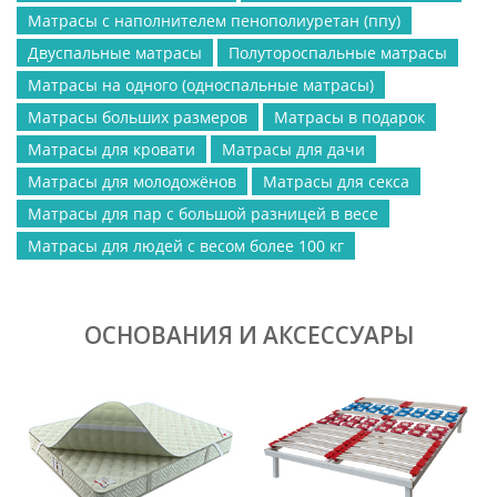
Матрасы с наполнителем пенополиуретан (ппу)
Двуспальные матрасы
Полутороспальные матрасы
Матрасы на одного (односпальные матрасы)
Матрасы больших размеров
Матрасы в подарок
Матрасы для кровати
Матрасы для дачи
Матрасы для молодожёнов
Матрасы для секса
Матрасы для пар с большой разницей в весе
Матрасы для людей с весом более 100 кг
ОСНОВАНИЯ И АКСЕССУАРЫ