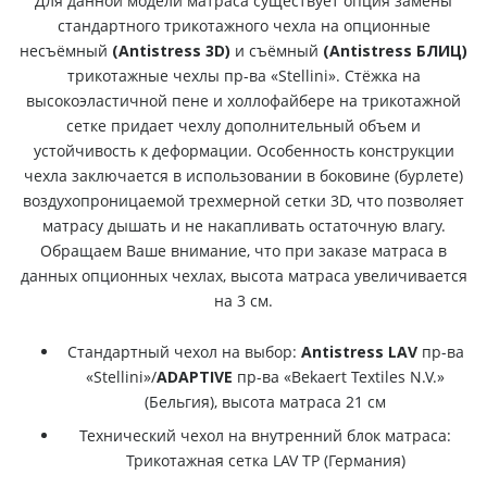
Для данной модели матраса существует опция замены
стандартного трикотажного чехла на опционные
несъёмный
(Antistress 3D)
и съёмный
(Antistress БЛИЦ)
трикотажные чехлы пр-ва «Stellini». Стёжка на
высокоэластичной пене и холлофайбере на трикотажной
сетке придает чехлу дополнительный объем и
устойчивость к деформации. Особенность конструкции
чехла заключается в использовании в боковине (бурлете)
воздухопроницаемой трехмерной сетки 3D, что позволяет
матрасу дышать и не накапливать остаточную влагу.
Обращаем Ваше внимание, что при заказе матраса в
данных опционных чехлах, высота матраса увеличивается
на 3 см.
Стандартный чехол на выбор:
Antistress LAV
пр-ва
«Stellini»/
ADAPTIVE
пр-ва «Bekaert Textiles N.V.»
(Бельгия), высота матраса 21 см
Технический чехол на внутренний блок матраса:
Трикотажная сетка LAV TP (Германия)