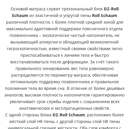
Основой матраса служит трёхзональный блок
DZ-Roll
Schaum
из эластичной и упругой пены
Roll Sсhaum
различной плотности, с более плотной средней зоной для
максимально адаптивной поддержки поясничного отдела
позвоночника – экологически чистый наполнитель, не
вызывающий аллергии и обладающий великолепной
гигроскопичностью, известный своими свойствами легко
приспосабливаться к линиям тела и быстро
восстанавливаться после деформации. За счёт такого
правильного зонирования, вес тела равномерно
распределяется по периметру матраса, обеспечивая
оптимальную поддержку позвоночника и правильное
положение тела во время сна. В отличие от более дешёвых
аналогов, высокая плотность наполнителя гарантированно
увеличивает срок службы изделия с сохранением всех
анатомических и эксплуатационных свойств.
С одной стороны блока
DZ-Roll Schaum
, расположен более
жёсткий слой HR пены, с другой стороны слой HR пены
универсальной среднеё жёсткости. Оба слоя комфорта c