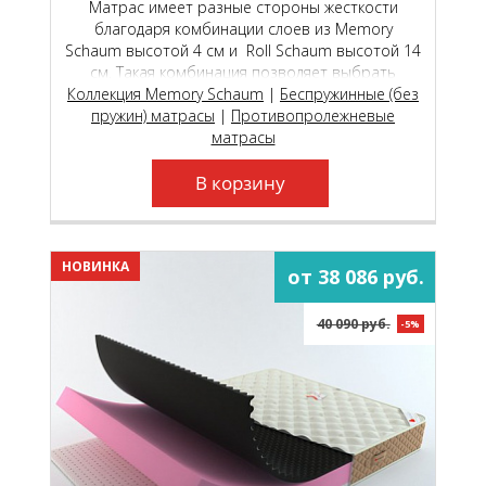
Матрас имеет разные стороны жесткости
благодаря комбинации слоев из Memory
Schaum высотой 4 см и Roll Schaum высотой 14
см. Такая комбинация позволяет выбрать
Коллекция Memory Schaum
наиболее комфортную сторону для сна.
|
Беспружинные (без
пружин) матрасы
|
Противопролежневые
матрасы
В корзину
НОВИНКА
от 38 086 руб.
40 090 руб.
-5%