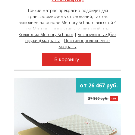
Тонкий матрас прекрасно подойдет для
трансформируемых оснований, так как
выполнен на основе Memory Schaum высотой 4
см. Матрас – покрытие улучшит свойства
Коллекция Memory Schaum
любого матраса.
|
Беспружинные (без
пружин) матрасы
|
Противопролежневые
матрасы
В корзину
от 26 467 руб.
27 860 руб.
-5%