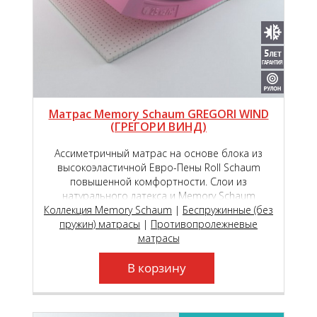
Матрас Memory Schaum GREGORI WIND
(ГРЕГОРИ ВИНД)
Ассиметричный матрас на основе блока из
высокоэластичной Евро-Пены Roll Schaum
повышенной комфортности. Слои из
натурального латекса и Memory Schaum
Коллекция Memory Schaum
придадут дополнительный комфорт спальному
|
Беспружинные (без
пружин) матрасы
|
месту.
Противопролежневые
матрасы
В корзину