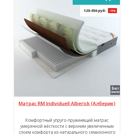
120 456 руб.
-15%
Матрас RM Individuell Alberick (Aлберик)
Комфортный упруго-пружинящий матрас
умеренной жёсткости с верхним увеличенным
слоем комфорта из натурального семизонного