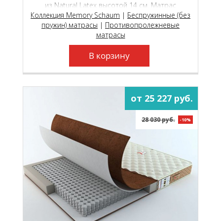
из Natural Latex высотой 14 см. Матрас
Коллекция Memory Schaum
подходит для трансформируемых оснований.
|
Беспружинные (без
пружин) матрасы
|
Противопролежневые
матрасы
В корзину
от 25 227 руб.
28 030 руб.
-10%