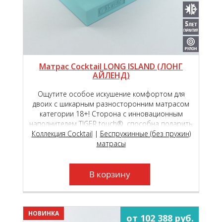
Матрас Cocktail LONG ISLAND (ЛОНГ
АЙЛЕНД)
Ощутите особое искушение комфортом для
двоих с шикарным разносторонним матрасом
категории 18+! Сторона с инновационным
наполнителем TIGER touch®, способна подарить
Коллекция Cocktail
чувство исключительной комфортности,
|
Беспружинные (без пружин)
обеспечивая вашу пару непревзойдённым
матрасы
пружинящим эффектом!
В корзину
НОВИНКА
от 102 388 руб.