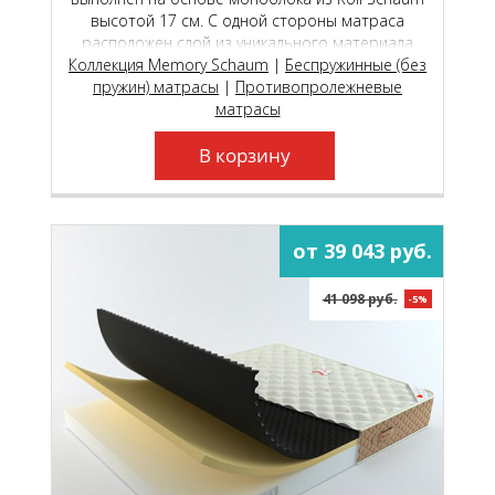
высотой 17 см. С одной стороны матраса
расположен слой из уникального материала
Коллекция Memory Schaum
Memory Schaum, который обладает эффектом
|
Беспружинные (без
пружин) матрасы
|
памяти.
Противопролежневые
матрасы
В корзину
от 39 043 руб.
41 098 руб.
-5%