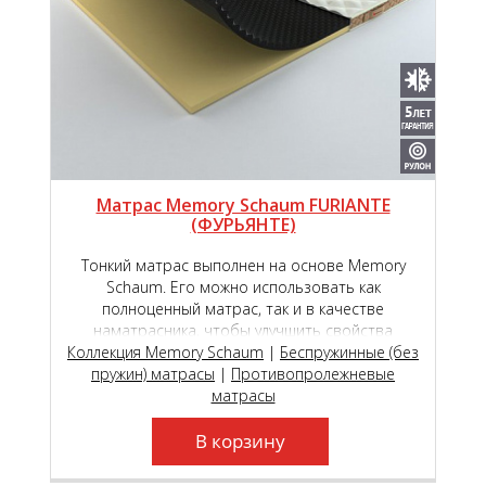
Матрас Memory Schaum FURIANTE
(ФУРЬЯНТЕ)
Тонкий матрас выполнен на основе Memory
Schaum. Его можно использовать как
полноценный матрас, так и в качестве
наматрасника, чтобы улучшить свойства
Коллекция Memory Schaum
основного матраса. Прекрасно подойдет для
|
Беспружинные (без
пружин) матрасы
трансформируемых оснований.
|
Противопролежневые
матрасы
В корзину