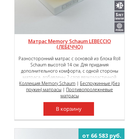
Матрас Memory Schaum LEBECCIO
(ЛЕБЕЧЧО)
Разносторонний матрас с основой из блока Roll
Schaum высотой 14 см. Для придания
дополнительного комфорта, с одной стороны
матраса, добавлены 2 слоя вязкоэластичной
Коллекция Memory Schaum
пены с эффектом памяти Memory Schaum.
|
Беспружинные (без
пружин) матрасы
|
Противопролежневые
матрасы
В корзину
от 66 583 руб.