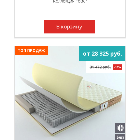
сторона матраса выполнена из
Коллекция Feder
трехсантиметровой высокоэластичной пены.
В корзину
ТОП ПРОДАЖ
от 28 325 руб.
31 472 руб.
-10%