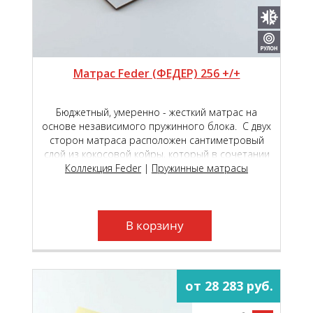
Матрас Feder (ФЕДЕР) 256 +/+
Бюджетный, умеренно - жесткий матрас на
основе независимого пружинного блока. С двух
сторон матраса расположен сантиметровый
слой из кокосовой койры, который в сочетании
с системой пружин Roll Feder TFK 500 создает
Коллекция Feder
|
Пружинные матрасы
необходимый анатомический эффект. Матрас
выполнен в прочном, приятном на ощупь
жаккардовом чехле.
В корзину
от 28 283 руб.