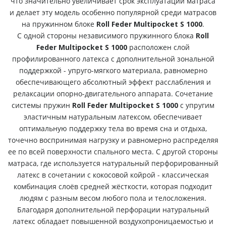
что значительно увеличивает срок эксплуатации матраса
и делает эту модель особенно популярной среди матрасов
на пружинном блоке
Roll Feder Multipocket S 1000
.
С одной стороны независимого пружинного блока
Roll
Feder Multipocket S 1000
расположен слой
профилированного латекса с дополнительной зональной
поддержкой - упруго-мягкого материала, равномерно
обеспечивающего абсолютный эффект расслабления и
релаксации опорно-двигательного аппарата. Сочетание
системы пружин
Roll Feder Multipocket S 1000
с упругим
эластичным натуральным латексом, обеспечивает
оптимальную поддержку тела во время сна и отдыха,
точечно воспринимая нагрузку и равномерно распределяя
ее по всей поверхности спального места. С другой стороны
матраса, где используется натуральный перфорированный
латекс в сочетании с кокосовой койрой - классическая
комбинация слоёв средней жёсткости, которая подходит
людям с разным весом любого пола и телосложения.
Благодаря дополнительной перфорации натуральный
латекс обладает повышенной воздухопроницаемостью и