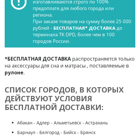
изготавливаются строго по 100%
предоплате для любого города или
региона.
При заказе товаров на сумму более 25 000
рублей -
БЕСПЛАТНАЯ* ДОСТАВКА
до
терминала ТК DPD, более чем в 100
городов России.
*БЕСПЛАТНАЯ ДОСТАВКА
распространяется только
на аксессуары для сна и матрасы , поставляемые в
рулоне
.
СПИСОК ГОРОДОВ, В КОТОРЫХ
ДЕЙСТВУЮТ УСЛОВИЯ
БЕСПЛАТНОЙ ДОСТАВКИ:
Абакан - Адлер - Альметьевск - Астрахань
Барнаул - Белгород - Бийск - Брянск