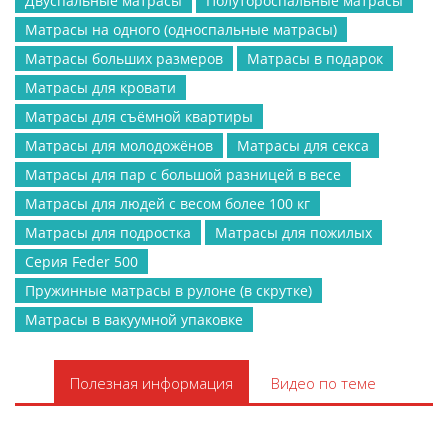
Двуспальные матрасы
Полутороспальные матрасы
Матрасы на одного (односпальные матрасы)
Матрасы больших размеров
Матрасы в подарок
Матрасы для кровати
Матрасы для съёмной квартиры
Матрасы для молодожёнов
Матрасы для секса
Матрасы для пар с большой разницей в весе
Матрасы для людей с весом более 100 кг
Матрасы для подростка
Матрасы для пожилых
Серия Feder 500
Пружинные матрасы в рулоне (в скрутке)
Матрасы в вакуумной упаковке
Полезная информация
Видео по теме